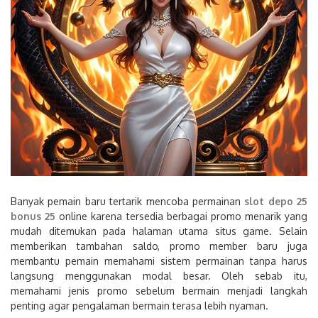
Banyak pemain baru tertarik mencoba permainan
slot depo 25
bonus 25
online karena tersedia berbagai promo menarik yang
mudah ditemukan pada halaman utama situs game. Selain
memberikan tambahan saldo, promo member baru juga
membantu pemain memahami sistem permainan tanpa harus
langsung menggunakan modal besar. Oleh sebab itu,
memahami jenis promo sebelum bermain menjadi langkah
penting agar pengalaman bermain terasa lebih nyaman.