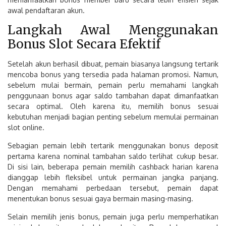
awal pendaftaran akun.
Langkah Awal Menggunakan
Bonus Slot Secara Efektif
Setelah akun berhasil dibuat, pemain biasanya langsung tertarik
mencoba bonus yang tersedia pada halaman promosi. Namun,
sebelum mulai bermain, pemain perlu memahami langkah
penggunaan bonus agar saldo tambahan dapat dimanfaatkan
secara optimal. Oleh karena itu, memilih bonus sesuai
kebutuhan menjadi bagian penting sebelum memulai permainan
slot online.
Sebagian pemain lebih tertarik menggunakan bonus deposit
pertama karena nominal tambahan saldo terlihat cukup besar.
Di sisi lain, beberapa pemain memilih cashback harian karena
dianggap lebih fleksibel untuk permainan jangka panjang.
Dengan memahami perbedaan tersebut, pemain dapat
menentukan bonus sesuai gaya bermain masing-masing.
Selain memilih jenis bonus, pemain juga perlu memperhatikan