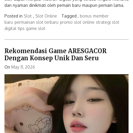
dan nyaman dinikmati oleh pemain baru maupun pemain lama.
Posted in
Slot
,
Slot Online
Tagged ,
bonus member
baru
permainan slot terbaru
promo slot online
strategi slot
digital
tips game slot
Rekomendasi Game ARESGACOR
Dengan Konsep Unik Dan Seru
On
May 11, 2026