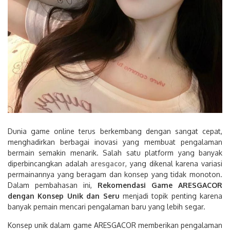
Dunia game online terus berkembang dengan sangat cepat,
menghadirkan berbagai inovasi yang membuat pengalaman
bermain semakin menarik. Salah satu platform yang banyak
diperbincangkan adalah
aresgacor
, yang dikenal karena variasi
permainannya yang beragam dan konsep yang tidak monoton.
Dalam pembahasan ini,
Rekomendasi Game ARESGACOR
dengan Konsep Unik dan Seru
menjadi topik penting karena
banyak pemain mencari pengalaman baru yang lebih segar.
Konsep unik dalam game ARESGACOR memberikan pengalaman