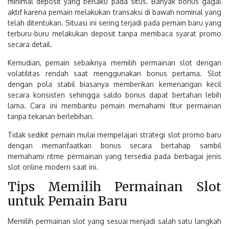
minimal deposit yang berlaku pada situs. Banyak bonus gagal
aktif karena pemain melakukan transaksi di bawah nominal yang
telah ditentukan. Situasi ini sering terjadi pada pemain baru yang
terburu-buru melakukan deposit tanpa membaca syarat promo
secara detail.
Kemudian, pemain sebaiknya memilih permainan slot dengan
volatilitas rendah saat menggunakan bonus pertama. Slot
dengan pola stabil biasanya memberikan kemenangan kecil
secara konsisten sehingga saldo bonus dapat bertahan lebih
lama. Cara ini membantu pemain memahami fitur permainan
tanpa tekanan berlebihan.
Tidak sedikit pemain mulai mempelajari strategi slot promo baru
dengan memanfaatkan bonus secara bertahap sambil
memahami ritme permainan yang tersedia pada berbagai jenis
slot online modern saat ini.
Tips Memilih Permainan Slot
untuk Pemain Baru
Memilih permainan slot yang sesuai menjadi salah satu langkah