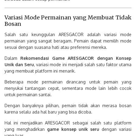
Variasi Mode Permainan yang Membuat Tidak
Bosan
Salah satu keunggulan ARESGACOR adalah variasi mode
permainan yang sangat beragam. Pemain dapat memilih mode
sesuai dengan suasana hati atau preferensi mereka.
Dalam
Rekomendasi Game ARESGACOR dengan Konsep
Unik dan Seru
, variasi mode ini menjadi salah satu faktor utama
yang membuat platform ini menarik.
Beberapa mode permainan dirancang untuk pemain yang
menyukai tantangan cepat, sementara mode lain lebih cocok
untuk permainan santai.
Dengan banyaknya pilihan, pemain tidak akan merasa bosan
karena selalu ada hal baru yang bisa dicoba.
Hal ini menjadikan ARESGACOR sebagai salah satu platform
yang menghadirkan
game konsep unik seru
dengan variasi
yang luas.