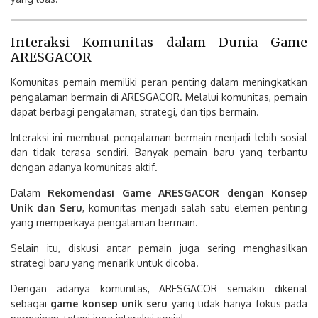
Interaksi Komunitas dalam Dunia Game
ARESGACOR
Komunitas pemain memiliki peran penting dalam meningkatkan
pengalaman bermain di ARESGACOR. Melalui komunitas, pemain
dapat berbagi pengalaman, strategi, dan tips bermain.
Interaksi ini membuat pengalaman bermain menjadi lebih sosial
dan tidak terasa sendiri. Banyak pemain baru yang terbantu
dengan adanya komunitas aktif.
Dalam
Rekomendasi Game ARESGACOR dengan Konsep
Unik dan Seru
, komunitas menjadi salah satu elemen penting
yang memperkaya pengalaman bermain.
Selain itu, diskusi antar pemain juga sering menghasilkan
strategi baru yang menarik untuk dicoba.
Dengan adanya komunitas, ARESGACOR semakin dikenal
sebagai
game konsep unik seru
yang tidak hanya fokus pada