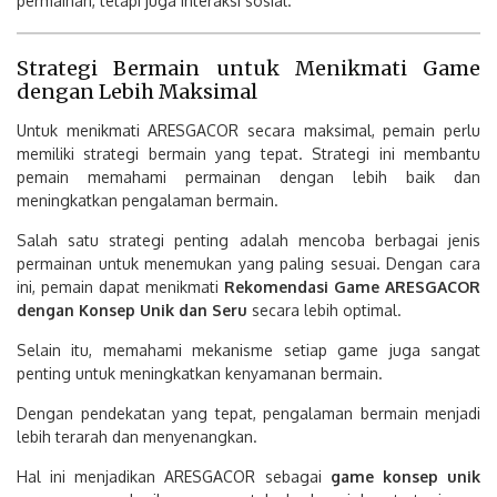
permainan, tetapi juga interaksi sosial.
Strategi Bermain untuk Menikmati Game
dengan Lebih Maksimal
Untuk menikmati ARESGACOR secara maksimal, pemain perlu
memiliki strategi bermain yang tepat. Strategi ini membantu
pemain memahami permainan dengan lebih baik dan
meningkatkan pengalaman bermain.
Salah satu strategi penting adalah mencoba berbagai jenis
permainan untuk menemukan yang paling sesuai. Dengan cara
ini, pemain dapat menikmati
Rekomendasi Game ARESGACOR
dengan Konsep Unik dan Seru
secara lebih optimal.
Selain itu, memahami mekanisme setiap game juga sangat
penting untuk meningkatkan kenyamanan bermain.
Dengan pendekatan yang tepat, pengalaman bermain menjadi
lebih terarah dan menyenangkan.
Hal ini menjadikan ARESGACOR sebagai
game konsep unik