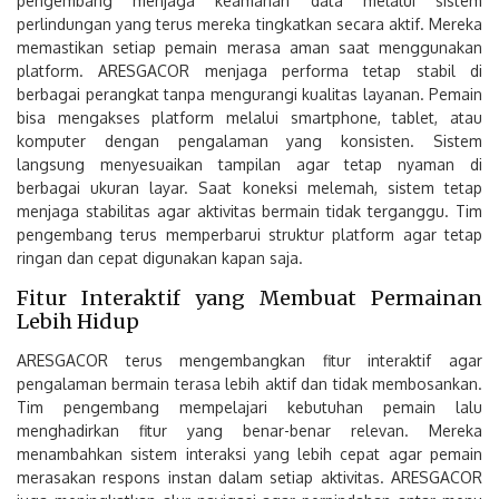
pengembang menjaga keamanan data melalui sistem
perlindungan yang terus mereka tingkatkan secara aktif. Mereka
memastikan setiap pemain merasa aman saat menggunakan
platform. ARESGACOR menjaga performa tetap stabil di
berbagai perangkat tanpa mengurangi kualitas layanan. Pemain
bisa mengakses platform melalui smartphone, tablet, atau
komputer dengan pengalaman yang konsisten. Sistem
langsung menyesuaikan tampilan agar tetap nyaman di
berbagai ukuran layar. Saat koneksi melemah, sistem tetap
menjaga stabilitas agar aktivitas bermain tidak terganggu. Tim
pengembang terus memperbarui struktur platform agar tetap
ringan dan cepat digunakan kapan saja.
Fitur Interaktif yang Membuat Permainan
Lebih Hidup
ARESGACOR terus mengembangkan fitur interaktif agar
pengalaman bermain terasa lebih aktif dan tidak membosankan.
Tim pengembang mempelajari kebutuhan pemain lalu
menghadirkan fitur yang benar-benar relevan. Mereka
menambahkan sistem interaksi yang lebih cepat agar pemain
merasakan respons instan dalam setiap aktivitas. ARESGACOR