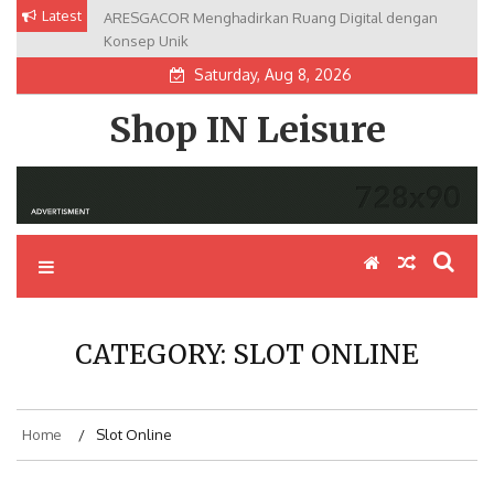
Skip
Latest
ARESGACOR Menghadirkan Ruang Digital dengan
to
Konsep Unik
content
Saturday, Aug 8, 2026
Shop IN Leisure
CATEGORY:
SLOT ONLINE
Home
Slot Online