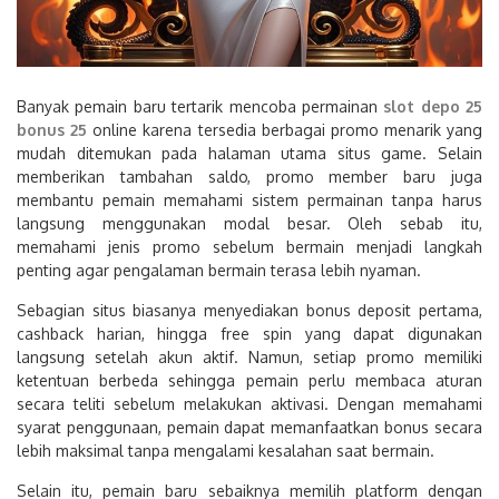
Banyak pemain baru tertarik mencoba permainan
slot depo 25
bonus 25
online karena tersedia berbagai promo menarik yang
mudah ditemukan pada halaman utama situs game. Selain
memberikan tambahan saldo, promo member baru juga
membantu pemain memahami sistem permainan tanpa harus
langsung menggunakan modal besar. Oleh sebab itu,
memahami jenis promo sebelum bermain menjadi langkah
penting agar pengalaman bermain terasa lebih nyaman.
Sebagian situs biasanya menyediakan bonus deposit pertama,
cashback harian, hingga free spin yang dapat digunakan
langsung setelah akun aktif. Namun, setiap promo memiliki
ketentuan berbeda sehingga pemain perlu membaca aturan
secara teliti sebelum melakukan aktivasi. Dengan memahami
syarat penggunaan, pemain dapat memanfaatkan bonus secara
lebih maksimal tanpa mengalami kesalahan saat bermain.
Selain itu, pemain baru sebaiknya memilih platform dengan