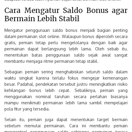
Cara Mengatur Saldo Bonus agar
Bermain Lebih Stabil
Mengatur penggunaan saldo bonus menjadi bagian penting
dalam permainan slot online. Walaupun bonus diperoleh secara
gratis, pemain tetap perlu mengelolanya dengan baik agar
permainan dapat berlangsung lebih lama. Oleh sebab itu,
menentukan batas penggunaan saldo sejak awal sangat
membantu menjaga ritme permainan tetap stabil.
Sebagian pemain sering menghabiskan seluruh saldo dalam
waktu singkat karena terlalu fokus mengejar kemenangan
besar. Padahal, pendekatan tersebut justru meningkatkan risiko
kehilangan bonus lebih cepat. Sebaliknya, pemain yang
menggunakan nominal taruhan secara perlahan biasanya
mampu menikmati permainan lebih lama sambil mempelajari
pola fitur yang tersedia.
Selain itu, pemain juga dapat menentukan target bermain
sebelum memulai permainan. Cara ini membantu pemain
mengontrol penggunaan saldo sehingga permainan terasa