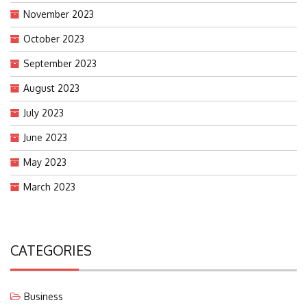
November 2023
October 2023
September 2023
August 2023
July 2023
June 2023
May 2023
March 2023
CATEGORIES
Business