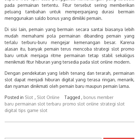
pada permainan tertentu. Fitur tersebut sering memberikan
peluang tambahan untuk memperpanjang durasi bermain
menggunakan saldo bonus yang dimiliki pemain.
Di sisi lain, pemain yang bermain secara santai biasanya lebih
mudah memahami pola permainan dibanding pemain yang
terlalu terburu-buru mengejar kemenangan besar. Karena
alasan itu, banyak pemain terus mencoba strategi slot promo
baru untuk menjaga ritme permainan tetap stabil sekaligus
menikmati fitur hiburan yang tersedia pada slot online modern.
Dengan pendekatan yang lebih tenang dan terarah, permainan
slot dapat menjadi hiburan digital yang terasa ringan, menarik,
dan nyaman dinikmati oleh pemain baru maupun pemain lama.
Posted in
Slot
,
Slot Online
Tagged ,
bonus member
baru
permainan slot terbaru
promo slot online
strategi slot
digital
tips game slot