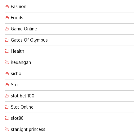
Fashion
Foods
Game Online
Gates Of Olympus
Health
Keuangan
sicbo
Slot
slot bet 100
Slot Online
slot88
starlight princess