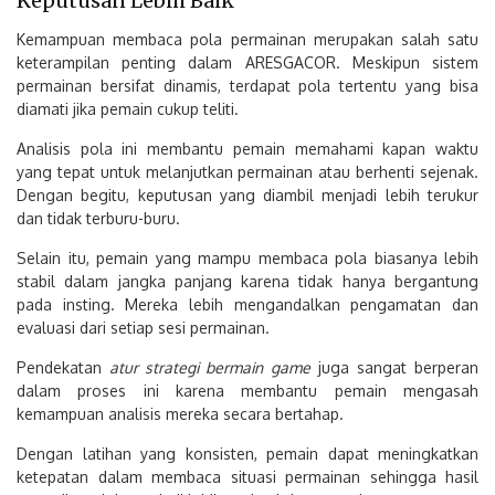
Keputusan Lebih Baik
Kemampuan membaca pola permainan merupakan salah satu
keterampilan penting dalam ARESGACOR. Meskipun sistem
permainan bersifat dinamis, terdapat pola tertentu yang bisa
diamati jika pemain cukup teliti.
Analisis pola ini membantu pemain memahami kapan waktu
yang tepat untuk melanjutkan permainan atau berhenti sejenak.
Dengan begitu, keputusan yang diambil menjadi lebih terukur
dan tidak terburu-buru.
Selain itu, pemain yang mampu membaca pola biasanya lebih
stabil dalam jangka panjang karena tidak hanya bergantung
pada insting. Mereka lebih mengandalkan pengamatan dan
evaluasi dari setiap sesi permainan.
Pendekatan
atur strategi bermain game
juga sangat berperan
dalam proses ini karena membantu pemain mengasah
kemampuan analisis mereka secara bertahap.
Dengan latihan yang konsisten, pemain dapat meningkatkan
ketepatan dalam membaca situasi permainan sehingga hasil