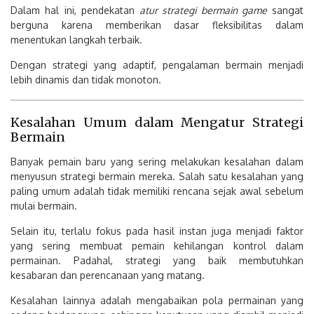
Dalam hal ini, pendekatan
atur strategi bermain game
sangat
berguna karena memberikan dasar fleksibilitas dalam
menentukan langkah terbaik.
Dengan strategi yang adaptif, pengalaman bermain menjadi
lebih dinamis dan tidak monoton.
Kesalahan Umum dalam Mengatur Strategi
Bermain
Banyak pemain baru yang sering melakukan kesalahan dalam
menyusun strategi bermain mereka. Salah satu kesalahan yang
paling umum adalah tidak memiliki rencana sejak awal sebelum
mulai bermain.
Selain itu, terlalu fokus pada hasil instan juga menjadi faktor
yang sering membuat pemain kehilangan kontrol dalam
permainan. Padahal, strategi yang baik membutuhkan
kesabaran dan perencanaan yang matang.
Kesalahan lainnya adalah mengabaikan pola permainan yang