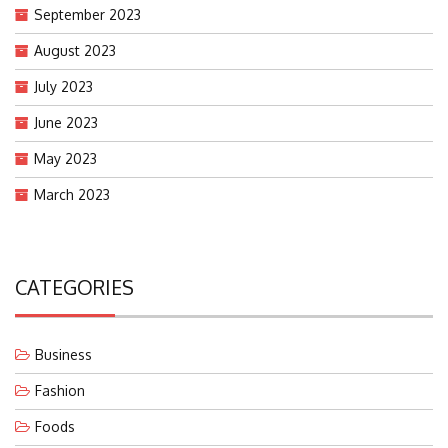
September 2023
August 2023
July 2023
June 2023
May 2023
March 2023
CATEGORIES
Business
Fashion
Foods