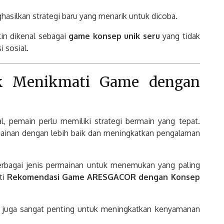
ghasilkan strategi baru yang menarik untuk dicoba.
n dikenal sebagai
game konsep unik seru
yang tidak
i sosial.
uk Menikmati Game dengan
pemain perlu memiliki strategi bermain yang tepat.
inan dengan lebih baik dan meningkatkan pengalaman
erbagai jenis permainan untuk menemukan yang paling
ti
Rekomendasi Game ARESGACOR dengan Konsep
 juga sangat penting untuk meningkatkan kenyamanan