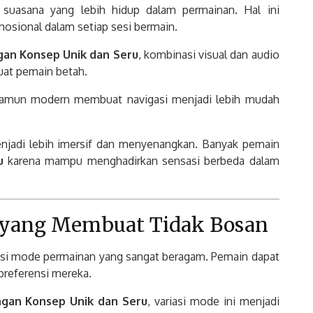
suasana yang lebih hidup dalam permainan. Hal ini
osional dalam setiap sesi bermain.
n Konsep Unik dan Seru
, kombinasi visual dan audio
uat pemain betah.
 namun modern membuat navigasi menjadi lebih mudah
njadi lebih imersif dan menyenangkan. Banyak pemain
u
karena mampu menghadirkan sensasi berbeda dalam
 yang Membuat Tidak Bosan
si mode permainan yang sangat beragam. Pemain dapat
preferensi mereka.
an Konsep Unik dan Seru
, variasi mode ini menjadi