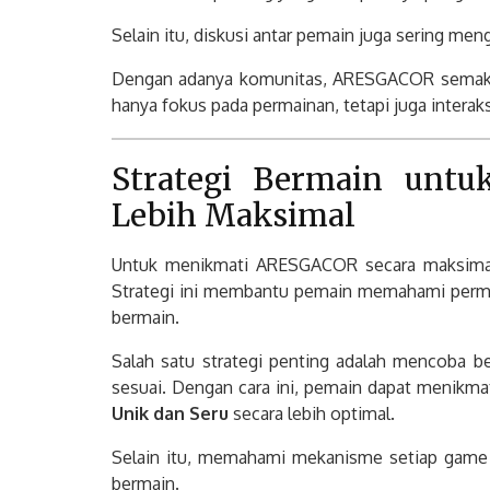
Selain itu, diskusi antar pemain juga sering men
Dengan adanya komunitas, ARESGACOR semaki
hanya fokus pada permainan, tetapi juga interaks
Strategi Bermain unt
Lebih Maksimal
Untuk menikmati ARESGACOR secara maksimal, 
Strategi ini membantu pemain memahami perma
bermain.
Salah satu strategi penting adalah mencoba b
sesuai. Dengan cara ini, pemain dapat menikma
Unik dan Seru
secara lebih optimal.
Selain itu, memahami mekanisme setiap game
bermain.