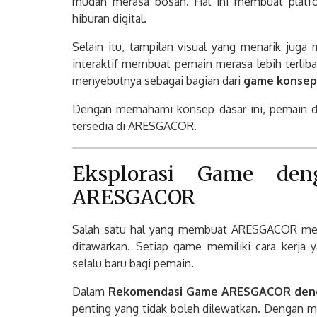
mudah merasa bosan. Hal ini membuat platfor
hiburan digital.
Selain itu, tampilan visual yang menarik juga
interaktif membuat pemain merasa lebih terlib
menyebutnya sebagai bagian dari
game konsep 
Dengan memahami konsep dasar ini, pemain d
tersedia di ARESGACOR.
Eksplorasi Game de
ARESGACOR
Salah satu hal yang membuat ARESGACOR men
ditawarkan. Setiap game memiliki cara kerja
selalu baru bagi pemain.
Dalam
Rekomendasi Game ARESGACOR deng
penting yang tidak boleh dilewatkan. Dengan