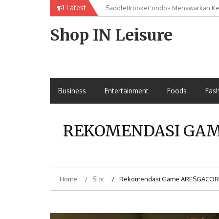
Skip
Latest
SaddleBrookeCondos Menawarkan Ke
ARESGACOR Menghadirkan Ruang Digi
to
Desain Modern
content
Shop IN Leisure
Business
Entertainment
Foods
Fas
REKOMENDASI GAM
Home
Slot
Rekomendasi Game ARESGACOR 