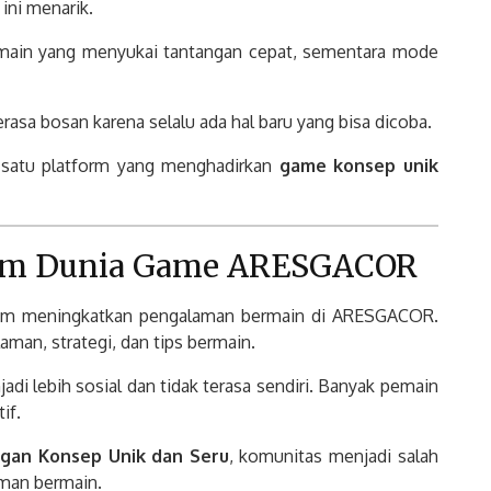
ini menarik.
main yang menyukai tantangan cepat, sementara mode
asa bosan karena selalu ada hal baru yang bisa dicoba.
 satu platform yang menghadirkan
game konsep unik
alam Dunia Game ARESGACOR
lam meningkatkan pengalaman bermain di ARESGACOR.
man, strategi, dan tips bermain.
di lebih sosial dan tidak terasa sendiri. Banyak pemain
if.
an Konsep Unik dan Seru
, komunitas menjadi salah
man bermain.