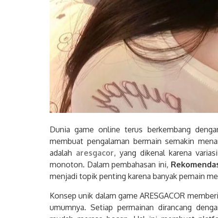
Dunia game online terus berkembang dengan
membuat pengalaman bermain semakin menarik
adalah
aresgacor
, yang dikenal karena vari
monoton. Dalam pembahasan ini,
Rekomendas
menjadi topik penting karena banyak pemain men
Konsep unik dalam game ARESGACOR memberik
umumnya. Setiap permainan dirancang denga