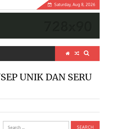
Saturday, Aug 8, 2026
EP UNIK DAN SERU
Search