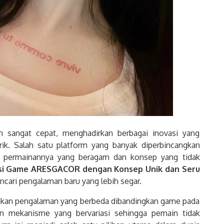
 sangat cepat, menghadirkan berbagai inovasi yang
. Salah satu platform yang banyak diperbincangkan
asi permainannya yang beragam dan konsep yang tidak
i Game ARESGACOR dengan Konsep Unik dan Seru
cari pengalaman baru yang lebih segar.
an pengalaman yang berbeda dibandingkan game pada
n mekanisme yang bervariasi sehingga pemain tidak