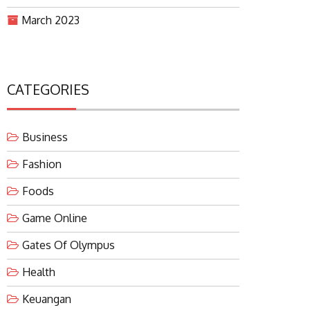
March 2023
CATEGORIES
Business
Fashion
Foods
Game Online
Gates Of Olympus
Health
Keuangan