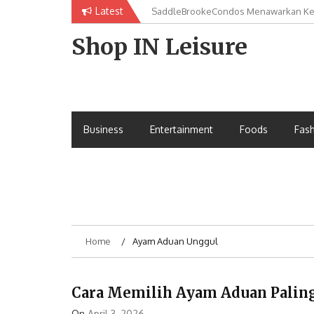
Skip
Latest
SaddleBrookeCondos Menawarkan Ke
ARESGACOR Menghadirkan Ruang Digi
to
Desain Modern
content
Shop IN Leisure
Business
Entertainment
Foods
Fas
Home
Ayam Aduan Unggul
Cara Memilih Ayam Aduan Palin
On
April 3, 2026