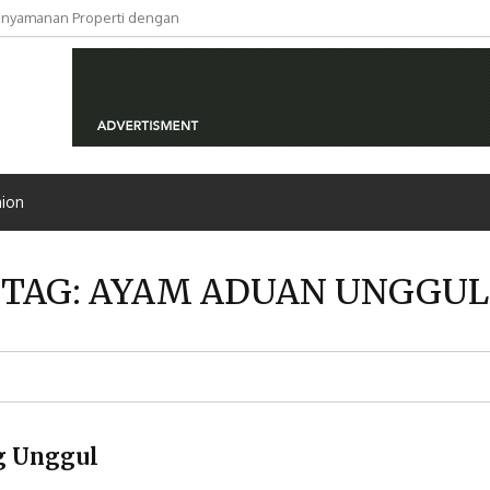
nyamanan Properti dengan
tal dengan Konsep Unik
hion
TAG:
AYAM ADUAN UNGGUL
g Unggul