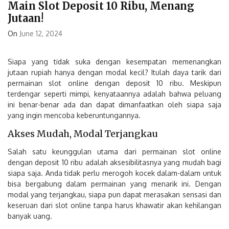
Main Slot Deposit 10 Ribu, Menang
Jutaan!
On
June 12, 2024
Siapa yang tidak suka dengan kesempatan memenangkan
jutaan rupiah hanya dengan modal kecil? Itulah daya tarik dari
permainan slot online dengan deposit 10 ribu. Meskipun
terdengar seperti mimpi, kenyataannya adalah bahwa peluang
ini benar-benar ada dan dapat dimanfaatkan oleh siapa saja
yang ingin mencoba keberuntungannya.
Akses Mudah, Modal Terjangkau
Salah satu keunggulan utama dari permainan slot online
dengan deposit 10 ribu adalah aksesibilitasnya yang mudah bagi
siapa saja. Anda tidak perlu merogoh kocek dalam-dalam untuk
bisa bergabung dalam permainan yang menarik ini. Dengan
modal yang terjangkau, siapa pun dapat merasakan sensasi dan
keseruan dari slot online tanpa harus khawatir akan kehilangan
banyak uang.