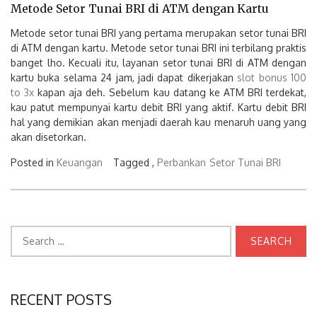
Metode Setor Tunai BRI di ATM dengan Kartu
Metode setor tunai BRI yang pertama merupakan setor tunai BRI
di ATM dengan kartu. Metode setor tunai BRI ini terbilang praktis
banget lho. Kecuali itu, layanan setor tunai BRI di ATM dengan
kartu buka selama 24 jam, jadi dapat dikerjakan
slot bonus 100
to 3x
kapan aja deh. Sebelum kau datang ke ATM BRI terdekat,
kau patut mempunyai kartu debit BRI yang aktif. Kartu debit BRI
hal yang demikian akan menjadi daerah kau menaruh uang yang
akan disetorkan.
Posted in
Keuangan
Tagged ,
Perbankan
Setor Tunai BRI
Search
for:
RECENT POSTS