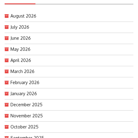
August 2026
July 2026
June 2026
May 2026
April 2026
March 2026
February 2026
January 2026
December 2025
November 2025
October 2025
September 2025