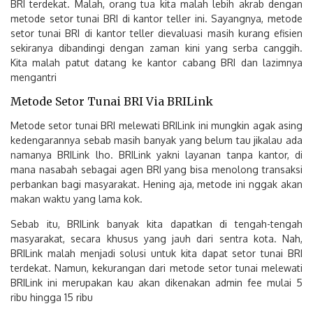
BRI terdekat. Malah, orang tua kita malah lebih akrab dengan
metode setor tunai BRI di kantor teller ini. Sayangnya, metode
setor tunai BRI di kantor teller dievaluasi masih kurang efisien
sekiranya dibandingi dengan zaman kini yang serba canggih.
Kita malah patut datang ke kantor cabang BRI dan lazimnya
mengantri
Metode Setor Tunai BRI Via BRILink
Metode setor tunai BRI melewati BRILink ini mungkin agak asing
kedengarannya sebab masih banyak yang belum tau jikalau ada
namanya BRILink lho. BRILink yakni layanan tanpa kantor, di
mana nasabah sebagai agen BRI yang bisa menolong transaksi
perbankan bagi masyarakat. Hening aja, metode ini nggak akan
makan waktu yang lama kok.
Sebab itu, BRILink banyak kita dapatkan di tengah-tengah
masyarakat, secara khusus yang jauh dari sentra kota. Nah,
BRILink malah menjadi solusi untuk kita dapat setor tunai BRI
terdekat. Namun, kekurangan dari metode setor tunai melewati
BRILink ini merupakan kau akan dikenakan admin fee mulai 5
ribu hingga 15 ribu