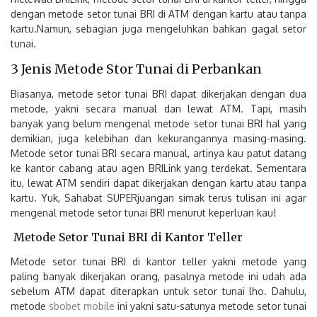
dengan metode setor tunai BRI di ATM dengan kartu atau tanpa
kartu.Namun, sebagian juga mengeluhkan bahkan gagal setor
tunai.
3 Jenis Metode Stor Tunai di Perbankan
Biasanya, metode setor tunai BRI dapat dikerjakan dengan dua
metode, yakni secara manual dan lewat ATM. Tapi, masih
banyak yang belum mengenal metode setor tunai BRI hal yang
demikian, juga kelebihan dan kekurangannya masing-masing.
Metode setor tunai BRI secara manual, artinya kau patut datang
ke kantor cabang atau agen BRILink yang terdekat. Sementara
itu, lewat ATM sendiri dapat dikerjakan dengan kartu atau tanpa
kartu. Yuk, Sahabat SUPERjuangan simak terus tulisan ini agar
mengenal metode setor tunai BRI menurut keperluan kau!
Metode Setor Tunai BRI di Kantor Teller
Metode setor tunai BRI di kantor teller yakni metode yang
paling banyak dikerjakan orang, pasalnya metode ini udah ada
sebelum ATM dapat diterapkan untuk setor tunai lho. Dahulu,
metode
sbobet mobile
ini yakni satu-satunya metode setor tunai