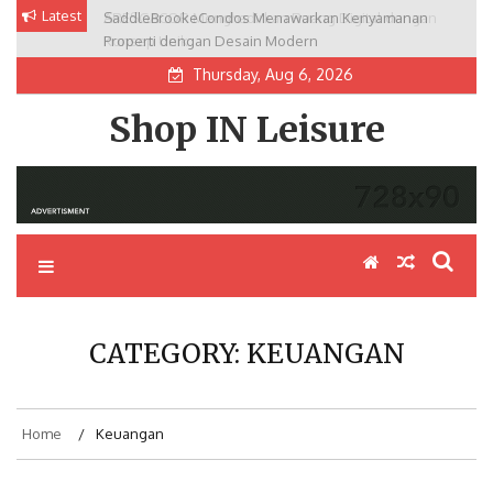
Skip
Latest
SaddleBrookeCondos Menawarkan Kenyamanan
ARESGACOR Menghadirkan Ruang Digital dengan
to
Properti dengan Desain Modern
Konsep Unik
content
Thursday, Aug 6, 2026
Shop IN Leisure
CATEGORY:
KEUANGAN
Home
Keuangan