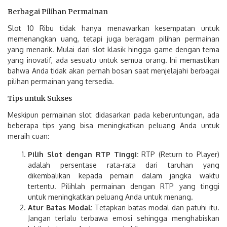
Berbagai Pilihan Permainan
Slot 10 Ribu tidak hanya menawarkan kesempatan untuk
memenangkan uang, tetapi juga beragam pilihan permainan
yang menarik. Mulai dari slot klasik hingga game dengan tema
yang inovatif, ada sesuatu untuk semua orang. Ini memastikan
bahwa Anda tidak akan pernah bosan saat menjelajahi berbagai
pilihan permainan yang tersedia.
Tips untuk Sukses
Meskipun permainan slot didasarkan pada keberuntungan, ada
beberapa tips yang bisa meningkatkan peluang Anda untuk
meraih cuan:
Pilih Slot dengan RTP Tinggi:
RTP (Return to Player)
adalah persentase rata-rata dari taruhan yang
dikembalikan kepada pemain dalam jangka waktu
tertentu. Pilihlah permainan dengan RTP yang tinggi
untuk meningkatkan peluang Anda untuk menang.
Atur Batas Modal:
Tetapkan batas modal dan patuhi itu.
Jangan terlalu terbawa emosi sehingga menghabiskan