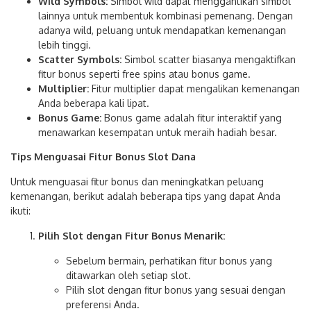
Wild Symbols:
Simbol wild dapat menggantikan simbol
lainnya untuk membentuk kombinasi pemenang. Dengan
adanya wild, peluang untuk mendapatkan kemenangan
lebih tinggi.
Scatter Symbols:
Simbol scatter biasanya mengaktifkan
fitur bonus seperti free spins atau bonus game.
Multiplier:
Fitur multiplier dapat mengalikan kemenangan
Anda beberapa kali lipat.
Bonus Game:
Bonus game adalah fitur interaktif yang
menawarkan kesempatan untuk meraih hadiah besar.
Tips Menguasai Fitur Bonus Slot Dana
Untuk menguasai fitur bonus dan meningkatkan peluang
kemenangan, berikut adalah beberapa tips yang dapat Anda
ikuti:
Pilih Slot dengan Fitur Bonus Menarik:
Sebelum bermain, perhatikan fitur bonus yang
ditawarkan oleh setiap slot.
Pilih slot dengan fitur bonus yang sesuai dengan
preferensi Anda.