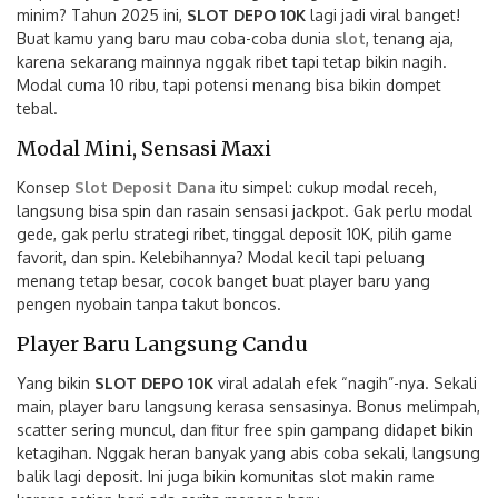
minim? Tahun 2025 ini,
SLOT DEPO 10K
lagi jadi viral banget!
Buat kamu yang baru mau coba-coba dunia
slot
, tenang aja,
karena sekarang mainnya nggak ribet tapi tetap bikin nagih.
Modal cuma 10 ribu, tapi potensi menang bisa bikin dompet
tebal.
Modal Mini, Sensasi Maxi
Konsep
Slot Deposit Dana
itu simpel: cukup modal receh,
langsung bisa spin dan rasain sensasi jackpot. Gak perlu modal
gede, gak perlu strategi ribet, tinggal deposit 10K, pilih game
favorit, dan spin. Kelebihannya? Modal kecil tapi peluang
menang tetap besar, cocok banget buat player baru yang
pengen nyobain tanpa takut boncos.
Player Baru Langsung Candu
Yang bikin
SLOT DEPO 10K
viral adalah efek “nagih”-nya. Sekali
main, player baru langsung kerasa sensasinya. Bonus melimpah,
scatter sering muncul, dan fitur free spin gampang didapet bikin
ketagihan. Nggak heran banyak yang abis coba sekali, langsung
balik lagi deposit. Ini juga bikin komunitas slot makin rame