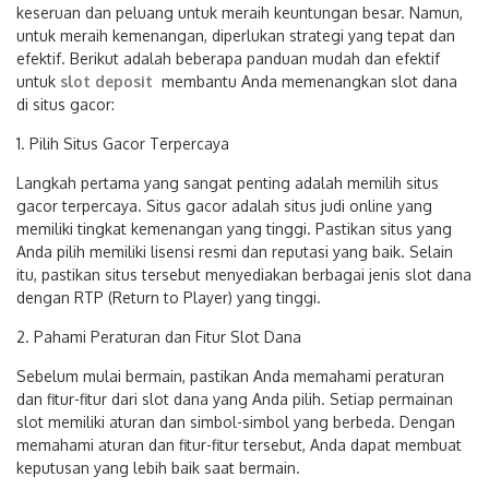
keseruan dan peluang untuk meraih keuntungan besar. Namun,
untuk meraih kemenangan, diperlukan strategi yang tepat dan
efektif. Berikut adalah beberapa panduan mudah dan efektif
untuk
slot deposit
membantu Anda memenangkan slot dana
di situs gacor:
1. Pilih Situs Gacor Terpercaya
Langkah pertama yang sangat penting adalah memilih situs
gacor terpercaya. Situs gacor adalah situs judi online yang
memiliki tingkat kemenangan yang tinggi. Pastikan situs yang
Anda pilih memiliki lisensi resmi dan reputasi yang baik. Selain
itu, pastikan situs tersebut menyediakan berbagai jenis slot dana
dengan RTP (Return to Player) yang tinggi.
2. Pahami Peraturan dan Fitur Slot Dana
Sebelum mulai bermain, pastikan Anda memahami peraturan
dan fitur-fitur dari slot dana yang Anda pilih. Setiap permainan
slot memiliki aturan dan simbol-simbol yang berbeda. Dengan
memahami aturan dan fitur-fitur tersebut, Anda dapat membuat
keputusan yang lebih baik saat bermain.