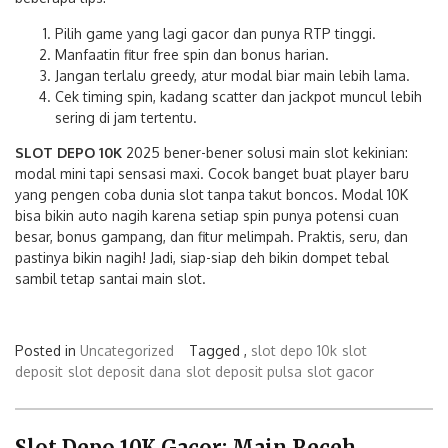
Pilih game yang lagi gacor dan punya RTP tinggi.
Manfaatin fitur free spin dan bonus harian.
Jangan terlalu greedy, atur modal biar main lebih lama.
Cek timing spin, kadang scatter dan jackpot muncul lebih
sering di jam tertentu.
SLOT DEPO 10K
2025 bener-bener solusi main slot kekinian:
modal mini tapi sensasi maxi. Cocok banget buat player baru
yang pengen coba dunia slot tanpa takut boncos. Modal 10K
bisa bikin auto nagih karena setiap spin punya potensi cuan
besar, bonus gampang, dan fitur melimpah. Praktis, seru, dan
pastinya bikin nagih! Jadi, siap-siap deh bikin dompet tebal
sambil tetap santai main slot.
Posted in
Uncategorized
Tagged ,
slot depo 10k
slot
deposit
slot deposit dana
slot deposit pulsa
slot gacor
Slot Depo 10K Gacor: Main Receh,