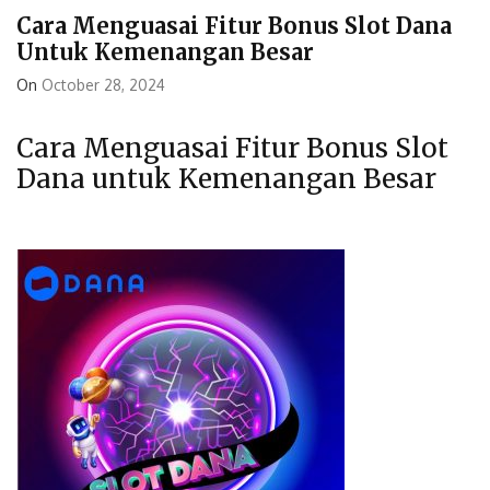
Cara Menguasai Fitur Bonus Slot Dana
Untuk Kemenangan Besar
On
October 28, 2024
Cara Menguasai Fitur Bonus Slot
Dana untuk Kemenangan Besar