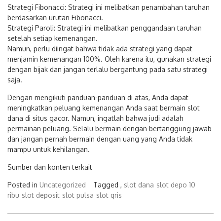
Strategi Fibonacci: Strategi ini melibatkan penambahan taruhan
berdasarkan urutan Fibonacci.
Strategi Paroli: Strategi ini melibatkan penggandaan taruhan
setelah setiap kemenangan.
Namun, perlu diingat bahwa tidak ada strategi yang dapat
menjamin kemenangan 100%. Oleh karena itu, gunakan strategi
dengan bijak dan jangan terlalu bergantung pada satu strategi
saja.
Dengan mengikuti panduan-panduan di atas, Anda dapat
meningkatkan peluang kemenangan Anda saat bermain slot
dana di situs gacor. Namun, ingatlah bahwa judi adalah
permainan peluang. Selalu bermain dengan bertanggung jawab
dan jangan pernah bermain dengan uang yang Anda tidak
mampu untuk kehilangan.
Sumber dan konten terkait
Posted in
Uncategorized
Tagged ,
slot dana
slot depo 10
ribu
slot deposit
slot pulsa
slot qris