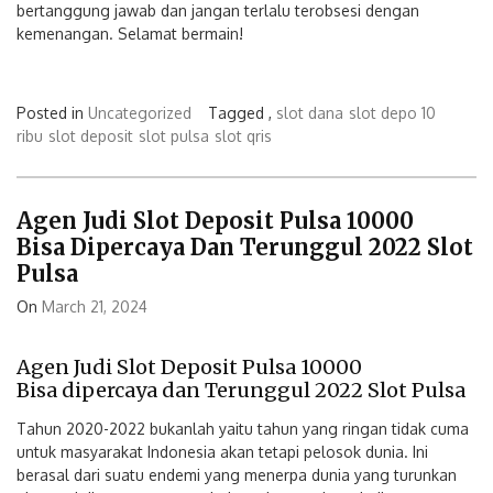
bertanggung jawab dan jangan terlalu terobsesi dengan
kemenangan. Selamat bermain!
Posted in
Uncategorized
Tagged ,
slot dana
slot depo 10
ribu
slot deposit
slot pulsa
slot qris
Agen Judi Slot Deposit Pulsa 10000
Bisa Dipercaya Dan Terunggul 2022 Slot
Pulsa
On
March 21, 2024
Agen Judi Slot Deposit Pulsa 10000
Bisa dipercaya dan Terunggul 2022 Slot Pulsa
Tahun 2020-2022 bukanlah yaitu tahun yang ringan tidak cuma
untuk masyarakat Indonesia akan tetapi pelosok dunia. Ini
berasal dari suatu endemi yang menerpa dunia yang turunkan