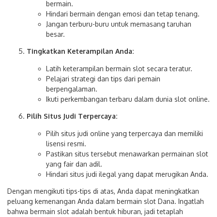
bermain.
Hindari bermain dengan emosi dan tetap tenang.
Jangan terburu-buru untuk memasang taruhan
besar.
Tingkatkan Keterampilan Anda:
Latih keterampilan bermain slot secara teratur.
Pelajari strategi dan tips dari pemain
berpengalaman.
Ikuti perkembangan terbaru dalam dunia slot online.
Pilih Situs Judi Terpercaya:
Pilih situs judi online yang terpercaya dan memiliki
lisensi resmi.
Pastikan situs tersebut menawarkan permainan slot
yang fair dan adil.
Hindari situs judi ilegal yang dapat merugikan Anda.
Dengan mengikuti tips-tips di atas, Anda dapat meningkatkan
peluang kemenangan Anda dalam bermain slot Dana. Ingatlah
bahwa bermain slot adalah bentuk hiburan, jadi tetaplah