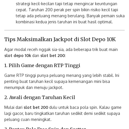
strategi kecil-kecilan tapi tetap mengincar keuntungan
cepat. Taruhan 200 perak per spin bikin risiko kecil tapi
tetap ada peluang menang berulang. Banyak pemain suka
kombinasi kedua jenis taruhan ini buat hasil optimal.
Tips Maksimalkan Jackpot di Slot Depo 10K
Agar modal receh nggak sia-sia, ada beberapa trik buat main
slot depo 10k
dan
slot bet 200
:
1. Pilih Game dengan RTP Tinggi
Game RTP tinggi punya peluang menang yang lebih stabil. Ini
penting buat taruhan kecil supaya kemenangan mini bisa
menumpuk dan menuju jackpot.
2. Awali dengan Taruhan Kecil
Mulai dari
slot bet 200
dulu untuk baca pola spin. Kalau game
lagi gacor, baru tingkatkan taruhan sedikit demi sedikit supaya
peluang cuan meningkat.