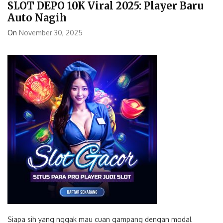
SLOT DEPO 10K Viral 2025: Player Baru
Auto Nagih
On
November 30, 2025
Siapa sih yang nggak mau cuan gampang dengan modal