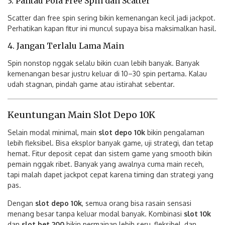
3. Pantau Pola Free Spin dan Scatter
Scatter dan free spin sering bikin kemenangan kecil jadi jackpot.
Perhatikan kapan fitur ini muncul supaya bisa maksimalkan hasil.
4. Jangan Terlalu Lama Main
Spin nonstop nggak selalu bikin cuan lebih banyak. Banyak
kemenangan besar justru keluar di 10–30 spin pertama. Kalau
udah stagnan, pindah game atau istirahat sebentar.
Keuntungan Main Slot Depo 10K
Selain modal minimal, main
slot depo 10k
bikin pengalaman
lebih fleksibel. Bisa eksplor banyak game, uji strategi, dan tetap
hemat. Fitur deposit cepat dan sistem game yang smooth bikin
pemain nggak ribet. Banyak yang awalnya cuma main receh,
tapi malah dapet jackpot cepat karena timing dan strategi yang
pas.
Dengan
slot depo 10k
, semua orang bisa rasain sensasi
menang besar tanpa keluar modal banyak. Kombinasi
slot 10k
dan
slot bet 200
bikin permainan lebih seru, fleksibel, dan