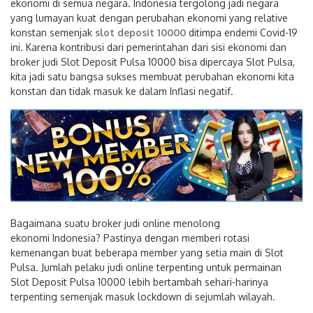
ekonomi di semua negara. Indonesia tergolong jadi negara
yang lumayan kuat dengan perubahan ekonomi yang relative
konstan semenjak
slot deposit 10000
ditimpa endemi Covid-19
ini. Karena kontribusi dari pemerintahan dari sisi ekonomi dan
broker judi Slot Deposit Pulsa 10000 bisa dipercaya Slot Pulsa,
kita jadi satu bangsa sukses membuat perubahan ekonomi kita
konstan dan tidak masuk ke dalam Inflasi negatif.
Bagaimana suatu broker judi online menolong
ekonomi Indonesia? Pastinya dengan memberi rotasi
kemenangan buat beberapa member yang setia main di Slot
Pulsa. Jumlah pelaku judi online terpenting untuk permainan
Slot Deposit Pulsa 10000 lebih bertambah sehari-harinya
terpenting semenjak masuk lockdown di sejumlah wilayah.