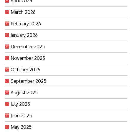
April 2026
March 2026
February 2026
January 2026
December 2025
November 2025
October 2025
September 2025
August 2025
July 2025
June 2025
May 2025