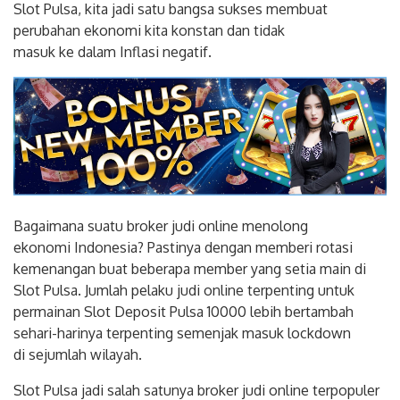
Slot Pulsa, kita jadi satu bangsa sukses membuat
perubahan ekonomi kita konstan dan tidak
masuk ke dalam Inflasi negatif.
Bagaimana suatu broker judi online menolong
ekonomi Indonesia? Pastinya dengan memberi rotasi
kemenangan buat beberapa member yang setia main di
Slot Pulsa. Jumlah pelaku judi online terpenting untuk
permainan Slot Deposit Pulsa 10000 lebih bertambah
sehari-harinya terpenting semenjak masuk lockdown
di sejumlah wilayah.
Slot Pulsa jadi salah satunya broker judi online terpopuler