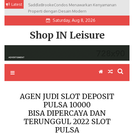
Skip
Latest
SaddleBrookeCondos Menawarkan Kenyamanan
ARESGACOR Menghadirkan Ruang Digital dengan
to
Properti dengan Desain Modern
Konsep Unik
content
Saturday, Aug 8, 2026
Shop IN Leisure
AGEN JUDI SLOT DEPOSIT
PULSA 10000
BISA DIPERCAYA DAN
TERUNGGUL 2022 SLOT
PULSA