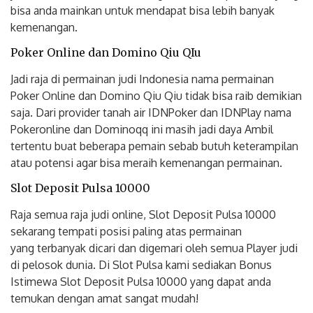
bisa anda mainkan untuk mendapat bisa lebih banyak
kemenangan.
Poker Online dan Domino Qiu QIu
Jadi raja di permainan judi Indonesia nama permainan
Poker Online dan Domino Qiu Qiu tidak bisa raib demikian
saja. Dari provider tanah air IDNPoker dan IDNPlay nama
Pokeronline dan Dominoqq ini masih jadi daya Ambil
tertentu buat beberapa pemain sebab butuh keterampilan
atau potensi agar bisa meraih kemenangan permainan.
Slot Deposit Pulsa 10000
Raja semua raja judi online, Slot Deposit Pulsa 10000
sekarang tempati posisi paling atas permainan
yang terbanyak dicari dan digemari oleh semua Player judi
di pelosok dunia. Di Slot Pulsa kami sediakan Bonus
Istimewa Slot Deposit Pulsa 10000 yang dapat anda
temukan dengan amat sangat mudah!