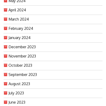
May 2024
April 2024
March 2024
February 2024
January 2024
December 2023
November 2023
October 2023
September 2023
August 2023
July 2023
June 2023