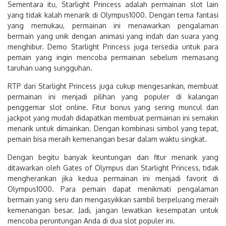
Sementara itu, Starlight Princess adalah permainan slot lain
yang tidak kalah menarik di Olympus1000. Dengan tema fantasi
yang memukau, permainan ini menawarkan pengalaman
bermain yang unik dengan animasi yang indah dan suara yang
menghibur. Demo Starlight Princess juga tersedia untuk para
pemain yang ingin mencoba permainan sebelum memasang
taruhan uang sungguhan.
RTP dari Starlight Princess juga cukup mengesankan, membuat
permainan ini menjadi pilihan yang populer di kalangan
penggemar slot online. Fitur bonus yang sering muncul dan
jackpot yang mudah didapatkan membuat permainan ini semakin
menarik untuk dimainkan. Dengan kombinasi simbol yang tepat,
pemain bisa meraih kemenangan besar dalam waktu singkat.
Dengan begitu banyak keuntungan dan fitur menarik yang
ditawarkan oleh Gates of Olympus dan Starlight Princess, tidak
mengherankan jika kedua permainan ini menjadi favorit di
Olympus1000. Para pemain dapat menikmati pengalaman
bermain yang seru dan mengasyikkan sambil berpeluang meraih
kemenangan besar. Jadi, jangan lewatkan kesempatan untuk
mencoba peruntungan Anda di dua slot populer ini.