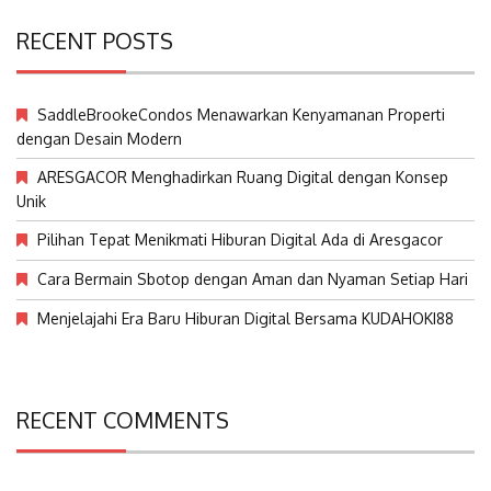
RECENT POSTS
SaddleBrookeCondos Menawarkan Kenyamanan Properti
dengan Desain Modern
ARESGACOR Menghadirkan Ruang Digital dengan Konsep
Unik
Pilihan Tepat Menikmati Hiburan Digital Ada di Aresgacor
Cara Bermain Sbotop dengan Aman dan Nyaman Setiap Hari
Menjelajahi Era Baru Hiburan Digital Bersama KUDAHOKI88
RECENT COMMENTS