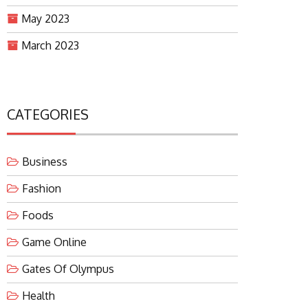
May 2023
March 2023
CATEGORIES
Business
Fashion
Foods
Game Online
Gates Of Olympus
Health