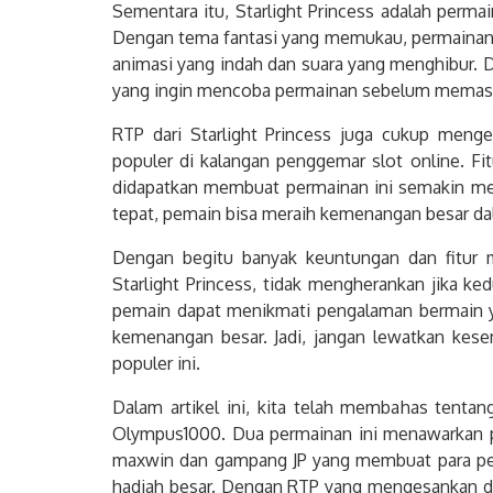
Sementara itu, Starlight Princess adalah perma
Dengan tema fantasi yang memukau, permainan
animasi yang indah dan suara yang menghibur. D
yang ingin mencoba permainan sebelum memas
RTP dari Starlight Princess juga cukup meng
populer di kalangan penggemar slot online. F
didapatkan membuat permainan ini semakin me
tepat, pemain bisa meraih kemenangan besar da
Dengan begitu banyak keuntungan dan fitur 
Starlight Princess, tidak mengherankan jika ke
pemain dapat menikmati pengalaman bermain y
kemenangan besar. Jadi, jangan lewatkan kes
populer ini.
Dalam artikel ini, kita telah membahas tentan
Olympus1000. Dua permainan ini menawarkan pe
maxwin dan gampang JP yang membuat para p
hadiah besar. Dengan RTP yang mengesankan da