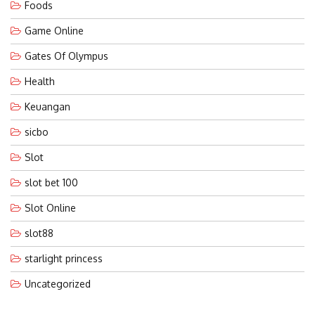
Foods
Game Online
Gates Of Olympus
Health
Keuangan
sicbo
Slot
slot bet 100
Slot Online
slot88
starlight princess
Uncategorized