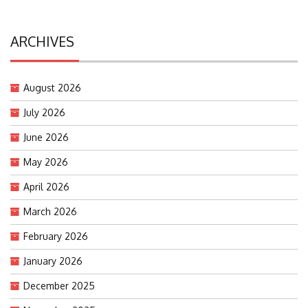
ARCHIVES
August 2026
July 2026
June 2026
May 2026
April 2026
March 2026
February 2026
January 2026
December 2025