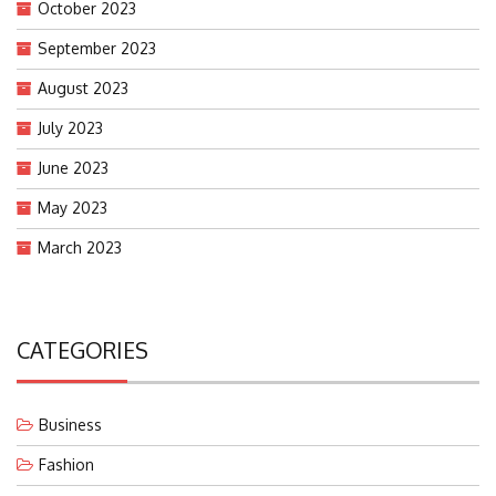
October 2023
September 2023
August 2023
July 2023
June 2023
May 2023
March 2023
CATEGORIES
Business
Fashion