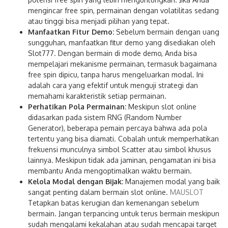
mengincar free spin, permainan dengan volatilitas sedang
atau tinggi bisa menjadi pilihan yang tepat.
Manfaatkan Fitur Demo:
Sebelum bermain dengan uang
sungguhan, manfaatkan fitur demo yang disediakan oleh
Slot777. Dengan bermain di mode demo, Anda bisa
mempelajari mekanisme permainan, termasuk bagaimana
free spin dipicu, tanpa harus mengeluarkan modal. Ini
adalah cara yang efektif untuk menguji strategi dan
memahami karakteristik setiap permainan.
Perhatikan Pola Permainan:
Meskipun slot online
didasarkan pada sistem RNG (Random Number
Generator), beberapa pemain percaya bahwa ada pola
tertentu yang bisa diamati. Cobalah untuk memperhatikan
frekuensi munculnya simbol Scatter atau simbol khusus
lainnya. Meskipun tidak ada jaminan, pengamatan ini bisa
membantu Anda mengoptimalkan waktu bermain.
Kelola Modal dengan Bijak:
Manajemen modal yang baik
sangat penting dalam bermain slot online.
MAUSLOT
Tetapkan batas kerugian dan kemenangan sebelum
bermain. Jangan terpancing untuk terus bermain meskipun
sudah mengalami kekalahan atau sudah mencapai target