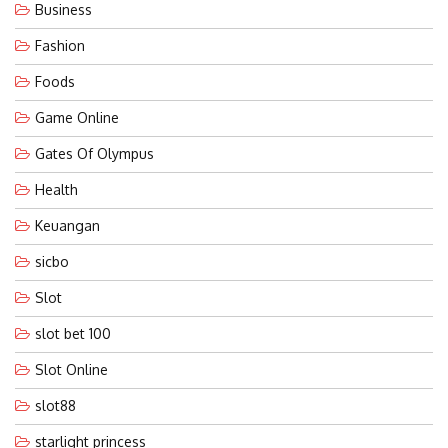
Business
Fashion
Foods
Game Online
Gates Of Olympus
Health
Keuangan
sicbo
Slot
slot bet 100
Slot Online
slot88
starlight princess