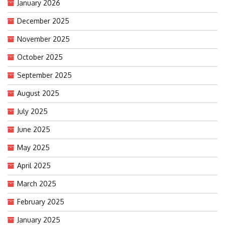
January 2026
December 2025
November 2025
October 2025
September 2025
August 2025
July 2025
June 2025
May 2025
April 2025
March 2025
February 2025
January 2025