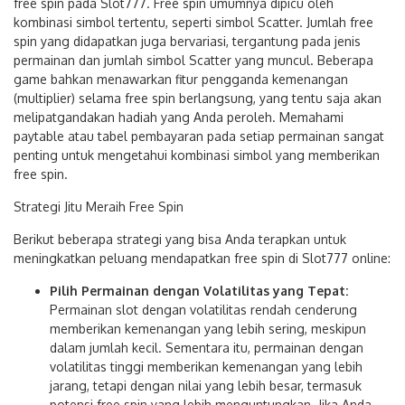
free spin pada Slot777. Free spin umumnya dipicu oleh
kombinasi simbol tertentu, seperti simbol Scatter. Jumlah free
spin yang didapatkan juga bervariasi, tergantung pada jenis
permainan dan jumlah simbol Scatter yang muncul. Beberapa
game bahkan menawarkan fitur pengganda kemenangan
(multiplier) selama free spin berlangsung, yang tentu saja akan
melipatgandakan hadiah yang Anda peroleh. Memahami
paytable atau tabel pembayaran pada setiap permainan sangat
penting untuk mengetahui kombinasi simbol yang memberikan
free spin.
Strategi Jitu Meraih Free Spin
Berikut beberapa strategi yang bisa Anda terapkan untuk
meningkatkan peluang mendapatkan free spin di Slot777 online:
Pilih Permainan dengan Volatilitas yang Tepat:
Permainan slot dengan volatilitas rendah cenderung
memberikan kemenangan yang lebih sering, meskipun
dalam jumlah kecil. Sementara itu, permainan dengan
volatilitas tinggi memberikan kemenangan yang lebih
jarang, tetapi dengan nilai yang lebih besar, termasuk
potensi free spin yang lebih menguntungkan. Jika Anda