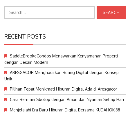
Search
for:
RECENT POSTS
SaddleBrookeCondos Menawarkan Kenyamanan Properti
dengan Desain Modern
ARESGACOR Menghadirkan Ruang Digital dengan Konsep
Unik
Pilihan Tepat Menikmati Hiburan Digital Ada di Aresgacor
Cara Bermain Sbotop dengan Aman dan Nyaman Setiap Hari
Menjelajahi Era Baru Hiburan Digital Bersama KUDAHOKI88