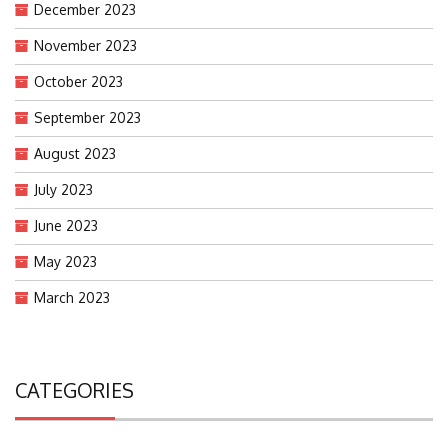
December 2023
November 2023
October 2023
September 2023
August 2023
July 2023
June 2023
May 2023
March 2023
CATEGORIES