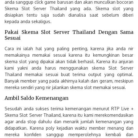
anda sanggup click game barusan dan akan munculkan bocoran
Skema Slot Server Thailand yang ada. Skema slot yang
disiapkan tentu saja sudah dianalisa saat sebelum diberi
kepada anda sekaligus.
Pakai Skema Slot Server Thailand Dengan Sama
Sesuai
Cara ini ialah hal yang paling penting, karena jika anda nir
memakainya memakai sesuai karena itu kemungkinan besar
skema slot yang dipakai akan tidak berhasil. Karena itu anjuran
kami yakni anda harus menggunakan skema Slot Server
Thailand memakai sesuai buat terima output yang optimal.
Banyak member yang pada akhirnya kalah dan geram, meskipun
mereka sendiri yang nir jalankan skema slot memakai sesuai.
Ambil Saldo Kemenangan
Sesudah anda sukses terima kemenangan menurut RTP Live +
Skema Slot Server Thailand, karena itu kami merekomendasikan
agar anda stop dahulu dan menarik jumlah kemenangan yang
didapatkan. Karena poly kejadian waktu member menang dan
mereka konfiden sanggup memperolehnya kembali dan