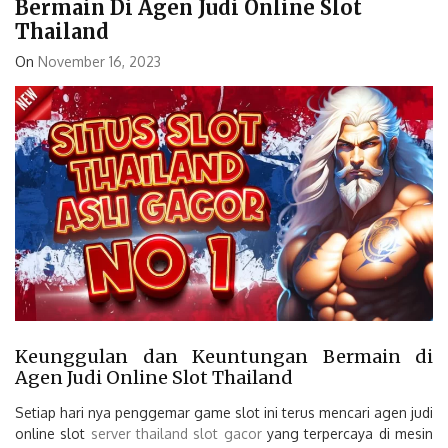
Bermain Di Agen Judi Online Slot
Thailand
On
November 16, 2023
Keunggulan dan Keuntungan Bermain di
Agen Judi Online Slot Thailand
Setiap hari nya penggemar game slot ini terus mencari agen judi
online slot
server thailand slot gacor
yang terpercaya di mesin