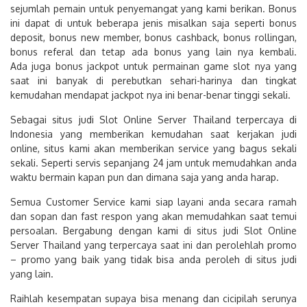
sejumlah pemain untuk penyemangat yang kami berikan. Bonus
ini dapat di untuk beberapa jenis misalkan saja seperti bonus
deposit, bonus new member, bonus cashback, bonus rollingan,
bonus referal dan tetap ada bonus yang lain nya kembali.
Ada juga bonus jackpot untuk permainan game slot nya yang
saat ini banyak di perebutkan sehari-harinya dan tingkat
kemudahan mendapat jackpot nya ini benar-benar tinggi sekali.
Sebagai situs judi Slot Online Server Thailand terpercaya di
Indonesia yang memberikan kemudahan saat kerjakan judi
online, situs kami akan memberikan service yang bagus sekali
sekali. Seperti servis sepanjang 24 jam untuk memudahkan anda
waktu bermain kapan pun dan dimana saja yang anda harap.
Semua Customer Service kami siap layani anda secara ramah
dan sopan dan fast respon yang akan memudahkan saat temui
persoalan. Bergabung dengan kami di situs judi Slot Online
Server Thailand yang terpercaya saat ini dan perolehlah promo
– promo yang baik yang tidak bisa anda peroleh di situs judi
yang lain.
Raihlah kesempatan supaya bisa menang dan cicipilah serunya