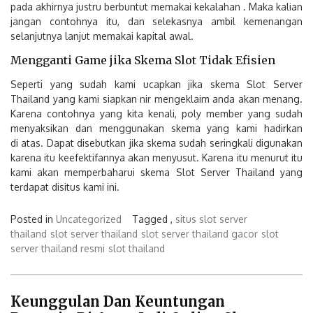
pada akhirnya justru berbuntut memakai kekalahan . Maka kalian
jangan contohnya itu, dan selekasnya ambil kemenangan
selanjutnya lanjut memakai kapital awal.
Mengganti Game jika Skema Slot Tidak Efisien
Seperti yang sudah kami ucapkan jika skema Slot Server
Thailand yang kami siapkan nir mengeklaim anda akan menang.
Karena contohnya yang kita kenali, poly member yang sudah
menyaksikan dan menggunakan skema yang kami hadirkan
di atas. Dapat disebutkan jika skema sudah seringkali digunakan
karena itu keefektifannya akan menyusut. Karena itu menurut itu
kami akan memperbaharui skema Slot Server Thailand yang
terdapat disitus kami ini.
Posted in
Uncategorized
Tagged ,
situs slot server
thailand
slot server thailand
slot server thailand gacor
slot
server thailand resmi
slot thailand
Keunggulan Dan Keuntungan