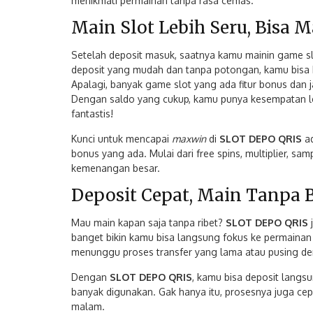
menikmati permainan tanpa rasa cemas.
Main Slot Lebih Seru, Bisa 
Setelah deposit masuk, saatnya kamu mainin game s
deposit yang mudah dan tanpa potongan, kamu bisa 
Apalagi, banyak game slot yang ada fitur bonus dan
Dengan saldo yang cukup, kamu punya kesempatan le
fantastis!
Kunci untuk mencapai
maxwin
di
SLOT DEPO QRIS
ad
bonus yang ada. Mulai dari free spins, multiplier, 
kemenangan besar.
Deposit Cepat, Main Tanpa B
Mau main kapan saja tanpa ribet?
SLOT DEPO QRIS
banget bikin kamu bisa langsung fokus ke permaina
menunggu proses transfer yang lama atau pusing d
Dengan
SLOT DEPO QRIS
, kamu bisa deposit langs
banyak digunakan. Gak hanya itu, prosesnya juga cep
malam.