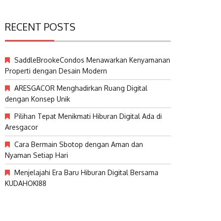
RECENT POSTS
SaddleBrookeCondos Menawarkan Kenyamanan
Properti dengan Desain Modern
ARESGACOR Menghadirkan Ruang Digital
dengan Konsep Unik
Pilihan Tepat Menikmati Hiburan Digital Ada di
Aresgacor
Cara Bermain Sbotop dengan Aman dan
Nyaman Setiap Hari
Menjelajahi Era Baru Hiburan Digital Bersama
KUDAHOKI88