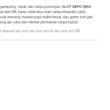
 gampang, cepat, dan tanpa potongan,
SLOT DEPO QRIS
ai dari 10K, kamu udah bisa main tanpa khawatir saldo
n buat menang
maxwin
juga makin besar, dan game slot jadi
sung aja coba dan nikmati permainan tanpa batas!
t deposit qris
slot qris
slot qris 10 ribu
slot qris 10K