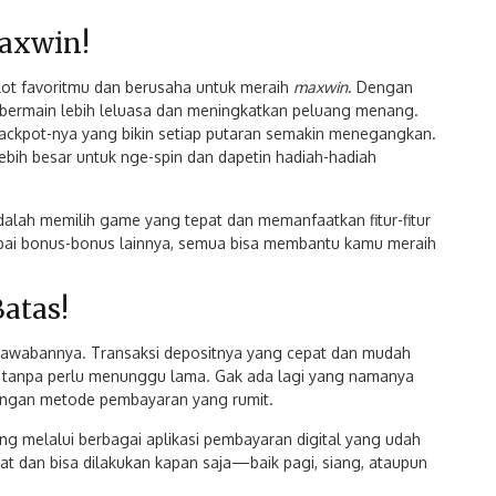
Maxwin!
lot favoritmu dan berusaha untuk meraih
maxwin
. Dengan
bermain lebih leluasa dan meningkatkan peluang menang.
 jackpot-nya yang bikin setiap putaran semakin menegangkan.
bih besar untuk nge-spin dan dapetin hadiah-hadiah
alah memilih game yang tepat dan memanfaatkan fitur-fitur
sampai bonus-bonus lainnya, semua bisa membantu kamu meraih
atas!
jawabannya. Transaksi depositnya yang cepat dan mudah
n tanpa perlu menunggu lama. Gak ada lagi yang namanya
engan metode pembayaran yang rumit.
ung melalui berbagai aplikasi pembayaran digital yang udah
at dan bisa dilakukan kapan saja—baik pagi, siang, ataupun