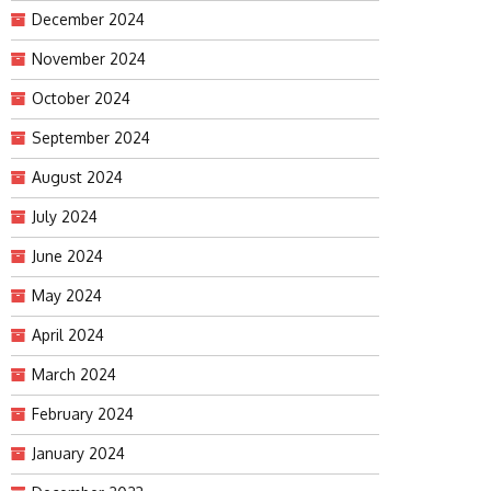
December 2024
November 2024
October 2024
September 2024
August 2024
July 2024
June 2024
May 2024
April 2024
March 2024
February 2024
January 2024