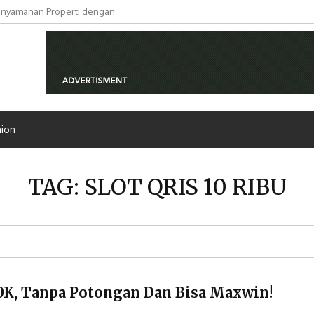
nyamanan Properti dengan
tal dengan Konsep Unik
hion
TAG:
SLOT QRIS 10 RIBU
0K, Tanpa Potongan Dan Bisa Maxwin!