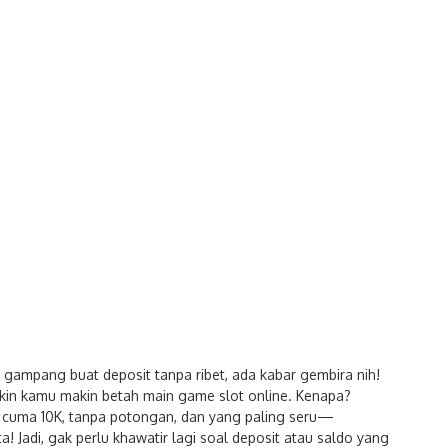
 gampang buat deposit tanpa ribet, ada kabar gembira nih!
bikin kamu makin betah main game slot online. Kenapa?
t cuma 10K, tanpa potongan, dan yang paling seru—
! Jadi, gak perlu khawatir lagi soal deposit atau saldo yang