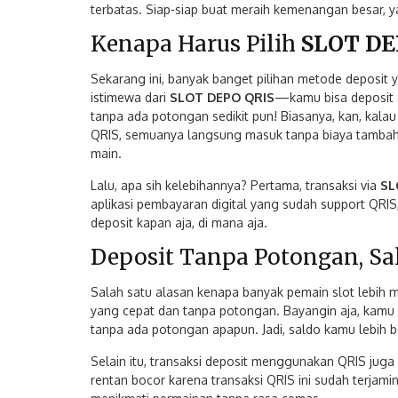
terbatas. Siap-siap buat meraih kemenangan besar, y
Kenapa Harus Pilih
SLOT DE
Sekarang ini, banyak banget pilihan metode deposit 
istimewa dari
SLOT DEPO QRIS
—kamu bisa deposit d
tanpa ada potongan sedikit pun! Biasanya, kan, kala
QRIS, semuanya langsung masuk tanpa biaya tambahan
main.
Lalu, apa sih kelebihannya? Pertama, transaksi via
SL
aplikasi pembayaran digital yang sudah support QRIS
deposit kapan aja, di mana aja.
Deposit Tanpa Potongan, S
Salah satu alasan kenapa banyak pemain slot lebih 
yang cepat dan tanpa potongan. Bayangin aja, kamu 
tanpa ada potongan apapun. Jadi, saldo kamu lebih b
Selain itu, transaksi deposit menggunakan QRIS juga
rentan bocor karena transaksi QRIS ini sudah terjam