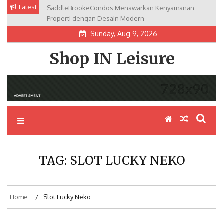
Skip
Latest
SaddleBrookeCondos Menawarkan Kenyamanan
ARESGACOR Menghadirkan Ruang Digital dengan
to
Properti dengan Desain Modern
Konsep Unik
content
Sunday, Aug 9, 2026
Shop IN Leisure
TAG:
SLOT LUCKY NEKO
Home
Slot Lucky Neko