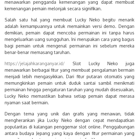
menawarkan pengganda kemenangan yang dapat membuat
kemenangan pemain melonjak secara signifikan.
Salah satu hal yang membuat Lucky Neko begitu menarik
adalah kemampuannya untuk memainkan versi demo. Dengan
demikian, pemain dapat mencoba permainan ini tanpa harus
mengeluarkan uang sungguhan. Ini merupakan cara yang bagus
bagi pemain untuk mengenal permainan ini sebelum mereka
benar-benar memasang taruhan.
https://jelajahkaranganyar.id/
Slot Lucky Neko juga
menawarkan berbagai fitur yang membuat pengalaman bermain
menjadi lebih mengasyikkan. Dari fitur putaran otomatis yang
memungkinkan pemain untuk duduk santai sambil menikmati
permainan hingga pengaturan taruhan yang mudah disesuaikan,
Lucky Neko memastikan bahwa setiap pemain dapat merasa
nyaman saat bermain.
Dengan tema yang unik dan grafis yang menawan, tidak
mengherankan jika Lucky Neko dengan cepat mendapatkan
popularitas di kalangan penggemar slot online. Penggabungan
antara budaya Jepang yang kaya dengan fitur permainan yang