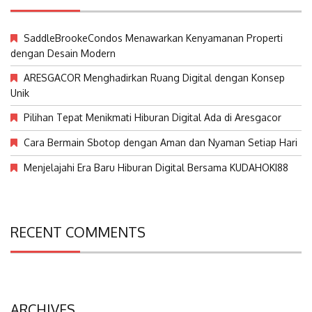
SaddleBrookeCondos Menawarkan Kenyamanan Properti
dengan Desain Modern
ARESGACOR Menghadirkan Ruang Digital dengan Konsep
Unik
Pilihan Tepat Menikmati Hiburan Digital Ada di Aresgacor
Cara Bermain Sbotop dengan Aman dan Nyaman Setiap Hari
Menjelajahi Era Baru Hiburan Digital Bersama KUDAHOKI88
RECENT COMMENTS
ARCHIVES