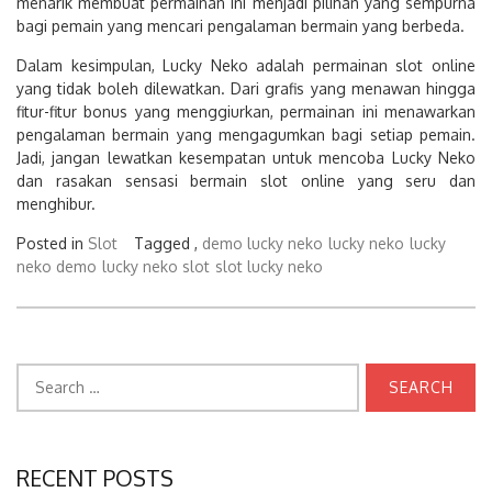
menarik membuat permainan ini menjadi pilihan yang sempurna
bagi pemain yang mencari pengalaman bermain yang berbeda.
Dalam kesimpulan, Lucky Neko adalah permainan slot online
yang tidak boleh dilewatkan. Dari grafis yang menawan hingga
fitur-fitur bonus yang menggiurkan, permainan ini menawarkan
pengalaman bermain yang mengagumkan bagi setiap pemain.
Jadi, jangan lewatkan kesempatan untuk mencoba Lucky Neko
dan rasakan sensasi bermain slot online yang seru dan
menghibur.
Posted in
Slot
Tagged ,
demo lucky neko
lucky neko
lucky
neko demo
lucky neko slot
slot lucky neko
Search
for:
RECENT POSTS