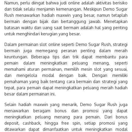
Namun, perlu diingat bahwa judi online adalah aktivitas berisiko
dan tidak selalu menjamin kemenangan. Meskipun Demo Sugar
Rush menawarkan hadiah maxwin yang besar, namun tetaplah
bermain dengan bijak dan bertanggung jawab. Menetapkan
batasan waktu dan uang saat bermain adalah hal yang penting
untuk menghindari kerugian yang besar.
Dalam permainan slot online seperti Demo Sugar Rush, strategi
bermain juga memegang peranan penting dalam meraih
keuntungan. Beberapa tips dan trik dapat membantu para
pemain dalam meningkatkan peluang menang, seperti
memahami aturan permainan, memilih mesin slot yang sesuai,
dan mengelola modal dengan baik. Dengan memiliki
pemahaman yang baik tentang cara bermain dan strategi yang
tepat, para pemain dapat meningkatkan peluang meraih hadiah
besar dalam permainan ini.
Selain hadiah maxwin yang menarik, Demo Sugar Rush juga
menawarkan beragam bonus dan promosi yang dapat
meningkatkan peluang menang para pemain. Dari bonus
deposit, cashback, hingga free spin, setiap promosi yang
ditawarkan dapat dimanfaatkan untuk meningkatkan modal