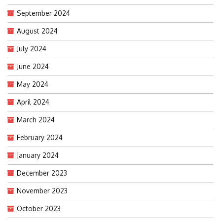
September 2024
August 2024
July 2024
June 2024
May 2024
April 2024
March 2024
February 2024
January 2024
December 2023
November 2023
October 2023