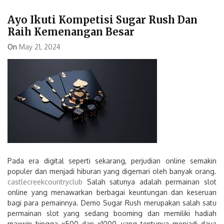
Ayo Ikuti Kompetisi Sugar Rush Dan
Raih Kemenangan Besar
On
May 21, 2024
Pada era digital seperti sekarang, perjudian online semakin
populer dan menjadi hiburan yang digemari oleh banyak orang.
castlecreekcountryclub
Salah satunya adalah permainan slot
online yang menawarkan berbagai keuntungan dan keseruan
bagi para pemainnya. Demo Sugar Rush merupakan salah satu
permainan slot yang sedang booming dan memiliki hadiah
maxwin hingga x500 dan x1000, yang tentunya menjadi daya