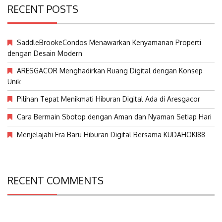
RECENT POSTS
SaddleBrookeCondos Menawarkan Kenyamanan Properti
dengan Desain Modern
ARESGACOR Menghadirkan Ruang Digital dengan Konsep
Unik
Pilihan Tepat Menikmati Hiburan Digital Ada di Aresgacor
Cara Bermain Sbotop dengan Aman dan Nyaman Setiap Hari
Menjelajahi Era Baru Hiburan Digital Bersama KUDAHOKI88
RECENT COMMENTS