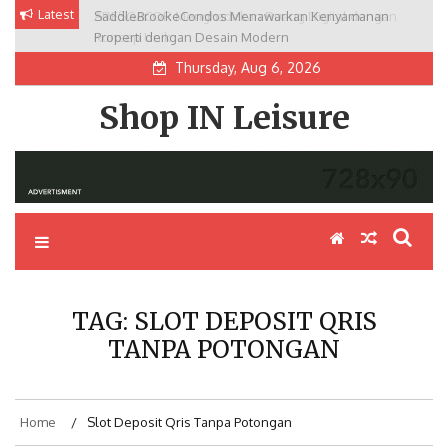
Skip
Latest
SaddleBrookeCondos Menawarkan Kenyamanan
ARESGACOR Menghadirkan Ruang Digital dengan
to
Properti dengan Desain Modern
Konsep Unik
content
Thursday, Aug 6, 2026
Shop IN Leisure
TAG:
SLOT DEPOSIT QRIS
TANPA POTONGAN
Home
Slot Deposit Qris Tanpa Potongan