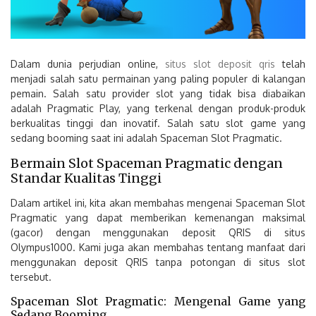
Dalam dunia perjudian online,
situs slot deposit qris
telah
menjadi salah satu permainan yang paling populer di kalangan
pemain. Salah satu provider slot yang tidak bisa diabaikan
adalah Pragmatic Play, yang terkenal dengan produk-produk
berkualitas tinggi dan inovatif. Salah satu slot game yang
sedang booming saat ini adalah Spaceman Slot Pragmatic.
Bermain Slot Spaceman Pragmatic dengan
Standar Kualitas Tinggi
Dalam artikel ini, kita akan membahas mengenai Spaceman Slot
Pragmatic yang dapat memberikan kemenangan maksimal
(gacor) dengan menggunakan deposit QRIS di situs
Olympus1000. Kami juga akan membahas tentang manfaat dari
menggunakan deposit QRIS tanpa potongan di situs slot
tersebut.
Spaceman Slot Pragmatic: Mengenal Game yang
Sedang Booming