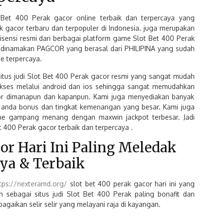
 Bet 400 Perak gacor online terbaik dan terpercaya yang
 gacor terbaru dan terpopuler di Indonesia. juga merupakan
lisensi resmi dari berbagai platform game Slot Bet 400 Perak
ni dinamakan PAGCOR yang berasal dari PHILIPINA yang sudah
ne terpercaya.
 situs judi Slot Bet 400 Perak gacor resmi yang sangat mudah
diakses melalui android dan ios sehingga sangat memudahkan
or dimanapun dan kapanpun. Kami juga menyediakan banyak
 anda bonus dan tingkat kemenangan yang besar. Kami juga
line gampang menang dengan maxwin jackpot terbesar. Jadi
t 400 Perak gacor terbaik dan terpercaya .
or Hari Ini Paling Meledak
ya & Terbaik
tps://nexteramd.org/
slot bet 400 perak gacor hari ini yang
h sebagai situs judi Slot Bet 400 Perak paling bonafit dan
aikan selir selir yang melayani raja di kayangan.