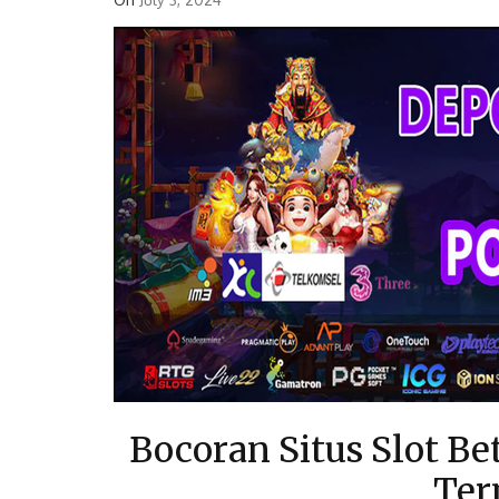
Bocoran Situs Slot Be
Ter