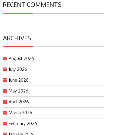
RECENT COMMENTS
ARCHIVES
August 2026
July 2026
June 2026
May 2026
April 2026
March 2026
February 2026
January 2026