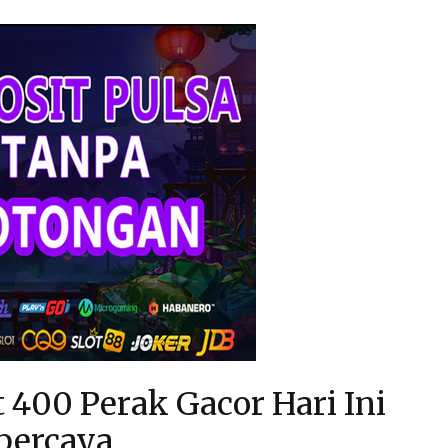
t 400 Perak Gacor Hari Ini
percaya