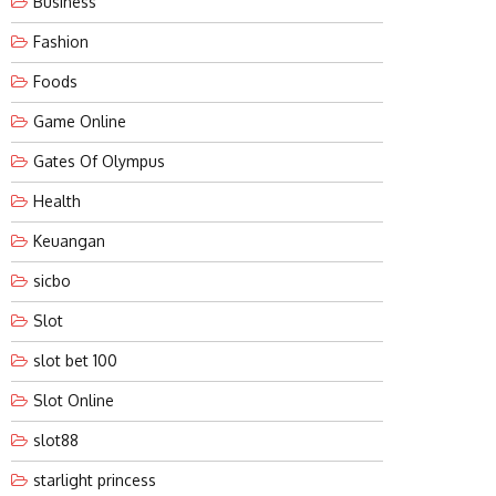
Business
Fashion
Foods
Game Online
Gates Of Olympus
Health
Keuangan
sicbo
Slot
slot bet 100
Slot Online
slot88
starlight princess