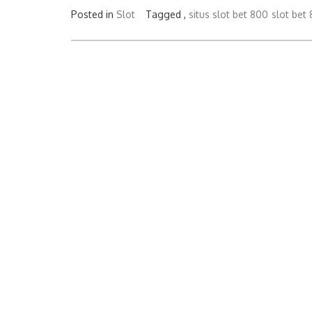
Posted in
Slot
Tagged ,
situs slot bet 800
slot bet