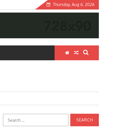
Thursday, Aug 6, 2026
Search
for: