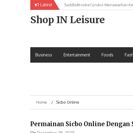
Skip
Latest
SaddleBrookeCondos Menawarkan Ke
ARESGACOR Menghadirkan Ruang Digi
to
Desain Modern
content
Shop IN Leisure
Business
Entertainment
Foods
Fas
Home
Sicbo Online
Permainan Sicbo Online Dengan 
On
December 28, 2025