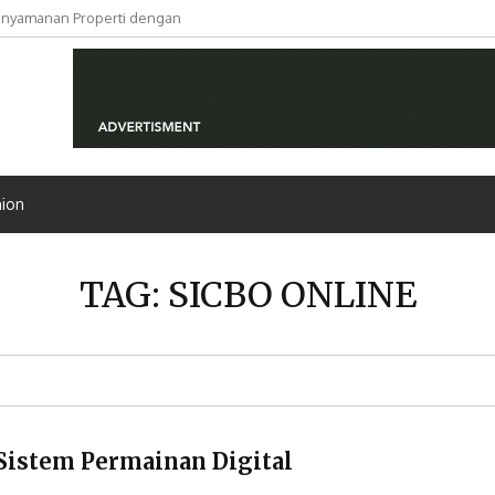
nyamanan Properti dengan
tal dengan Konsep Unik
hion
TAG:
SICBO ONLINE
Sistem Permainan Digital