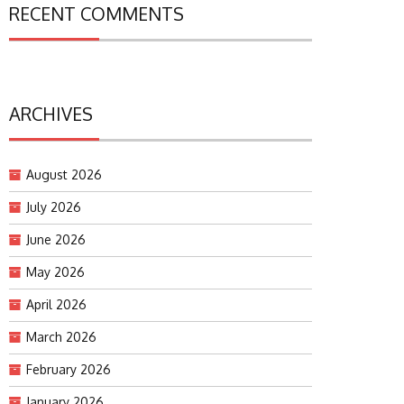
RECENT COMMENTS
ARCHIVES
August 2026
July 2026
June 2026
May 2026
April 2026
March 2026
February 2026
January 2026