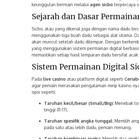
keunggulan bermain melalui
agen sicbo
terpercaya s
Sejarah dan Dasar Permaina
Sicbo, atau yang dikenal juga dengan nama dadu bes
menggunakan tiga buah dadu sebagai alat utama. Da
akan muncul setelah dadu dilempar. Dengan berkemba
yang menggunakan sistem permainan digital berbasi
memastikan setiap hasil lemparan dadu bersifat acak 
Sistem Permainan Digital Si
Pada
live casino
atau platform digital seperti
Ceriab
agar pemain merasakan pengalaman mirip kasino ny
opsi seperti:
Taruhan kecil/besar (Small/Big):
Menebak tota
tinggi (11-17).
Taruhan spesifik angka tunggal:
Memilih angk
pada satu atau lebih dadu, pemain menang.
Taruhan kombinasi angka:
Memilih dua angka