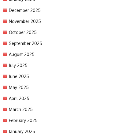
December 2025
November 2025
October 2025
September 2025
August 2025
July 2025
June 2025
May 2025
April 2025
March 2025
February 2025
January 2025