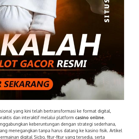
ional yang kini telah bertransformasi ke format digital,
ktis dan interaktif melalui platform
casino online
.
a menggabungkan keberuntungan dengan strategi sederhana,
g menegangkan tanpa harus datang ke kasino fisik. Artikel
mainan digital Sicbo, fitur-fitur yang tersedia, serta