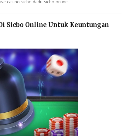
live casino
sicbo dadu
sicbo online
Di Sicbo Online Untuk Keuntungan