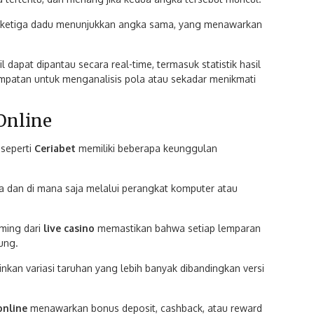
ketiga dadu menunjukkan angka sama, yang menawarkan
dapat dipantau secara real-time, termasuk statistik hasil
mpatan untuk menganalisis pola atau sekadar menikmati
Online
 seperti
Ceriabet
memiliki beberapa keunggulan
 dan di mana saja melalui perangkat komputer atau
ming dari
live casino
memastikan bahwa setiap lemparan
ung.
nkan variasi taruhan yang lebih banyak dibandingkan versi
online
menawarkan bonus deposit, cashback, atau reward