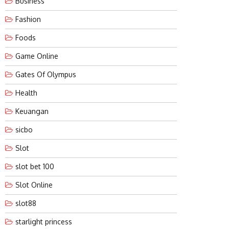
Business
Fashion
Foods
Game Online
Gates Of Olympus
Health
Keuangan
sicbo
Slot
slot bet 100
Slot Online
slot88
starlight princess