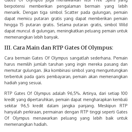
berpotensi memberikan pengalaman bermain yang lebih
menarik. Dengan tiga simbol Scatter pada gulungan, pemain
dapat memicu putaran gratis yang dapat memberikan pemain
hingga 15 putaran gratis. Selama putaran gratis, simbol Wild
dapat muncul di gulungan, meningkatkan peluang pemain untuk
memenangkan lebih banyak.
III. Cara Main dan RTP Gates Of Olympus:
Cara bermain Gates Of Olympus sangatlah sederhana. Pemain
harus memilih jumlah taruhan yang ingin mereka pasang dan
memutar gulungan. Jika kombinasi simbol yang menguntungkan
terbentuk pada garis pembayaran, pemain akan memenangkan
hadiah yang sesuai.
RTP Gates Of Olympus adalah 96,5%. Artinya, dari setiap 100
kredit yang dipertaruhkan, pemain dapat mengharapkan kembali
sekitar 96,5 kredit dalam jangka panjang. Meskipun RTP
hanyalah perkiraan, permainan dengan RTP tinggi seperti Gates
Of Olympus menawarkan peluang yang lebih baik untuk
memenangkan hadiah.