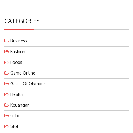
CATEGORIES
Business
Fashion
Foods
Game Online
Gates Of Olympus
Health
Keuangan
sicbo
Slot