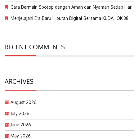
Cara Bermain Sbotop dengan Aman dan Nyaman Setiap Hari
Menjelajahi Era Baru Hiburan Digital Bersama KUDAHOKI88
RECENT COMMENTS
ARCHIVES
August 2026
July 2026
June 2026
May 2026