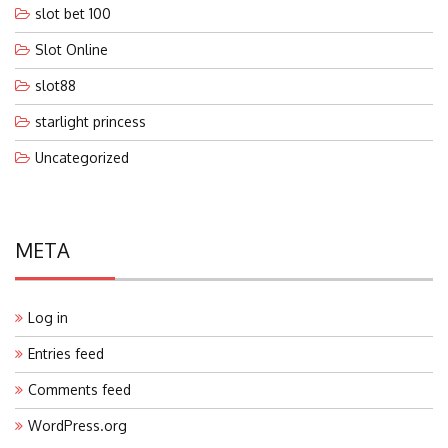
slot bet 100
Slot Online
slot88
starlight princess
Uncategorized
META
Log in
Entries feed
Comments feed
WordPress.org