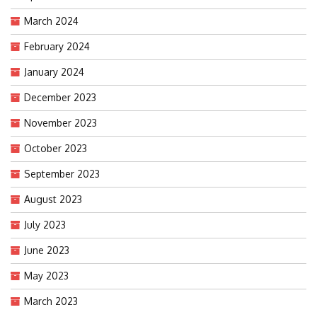
March 2024
February 2024
January 2024
December 2023
November 2023
October 2023
September 2023
August 2023
July 2023
June 2023
May 2023
March 2023