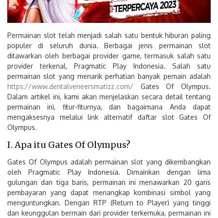
Permainan slot telah menjadi salah satu bentuk hiburan paling
populer di seluruh dunia. Berbagai jenis permainan slot
ditawarkan oleh berbagai provider game, termasuk salah satu
provider terkenal, Pragmatic Play Indonesia. Salah satu
permainan slot yang menarik perhatian banyak pemain adalah
https://www.dentalveneersmatizz.com/
Gates Of Olympus.
Dalam artikel ini, kami akan menjelaskan secara detail tentang
permainan ini, fitur-fiturnya, dan bagaimana Anda dapat
mengaksesnya melalui link alternatif daftar slot Gates Of
Olympus.
I. Apa itu Gates Of Olympus?
Gates Of Olympus adalah permainan slot yang dikembangkan
oleh Pragmatic Play Indonesia. Dimainkan dengan lima
gulungan dan tiga baris, permainan ini menawarkan 20 garis
pembayaran yang dapat menangkap kombinasi simbol yang
menguntungkan. Dengan RTP (Return to Player) yang tinggi
dan keunggulan bermain dari provider terkemuka, permainan ini