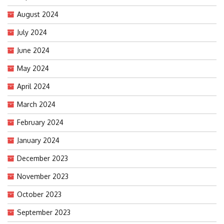
August 2024
July 2024
June 2024
May 2024
April 2024
March 2024
February 2024
January 2024
December 2023
November 2023
October 2023
September 2023