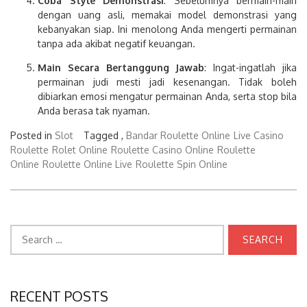
Coba Style Demonstrasi
: Sebelumnya bermain-main
dengan uang asli, memakai model demonstrasi yang
kebanyakan siap. Ini menolong Anda mengerti permainan
tanpa ada akibat negatif keuangan.
Main Secara Bertanggung Jawab
: Ingat-ingatlah jika
permainan judi mesti jadi kesenangan. Tidak boleh
dibiarkan emosi mengatur permainan Anda, serta stop bila
Anda berasa tak nyaman.
Posted in
Slot
Tagged ,
Bandar Roulette Online
Live Casino
Roulette
Rolet Online
Roulette Casino Online
Roulette
Online
Roulette Online Live
Roulette Spin Online
Search
for:
RECENT POSTS