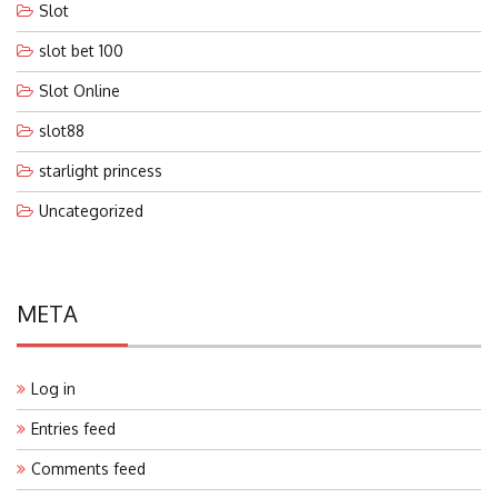
Slot
slot bet 100
Slot Online
slot88
starlight princess
Uncategorized
META
Log in
Entries feed
Comments feed