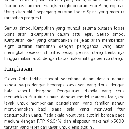
fitur bonus dan memenangkan eight putaran. Fitur Pengumpulan
Uang akan aktif sepanjang putaran loose Spins yang memiliki
tambahan progresif.
Semua simbol Kumpulkan yang muncul selama putaran loose
Spins akan dikumpulkan dalam satu jejak. Setiap simbol
Kumpulkan ke-4 yang ditambahkan ke jejak akan memberikan
eight putaran tambahan dengan pengganda yang akan
meningkat sebesar x1 untuk setiap pemicu ulang berikutnya
hingga maksimal x5 dengan batas maksimal tiga pemicu ulang.
Ringkasan
Clover Gold terlihat sangat sederhana dalam desain, namun
sangat bagus dengan beberapa karya seni yang dibuat dengan
baik, seperti dongeng. Pengaturan Irlandia yang ceria
memadukan fitur-fitur umum dengan model matematika yang
layak untuk memberikan pengalaman yang familier namun
menyenangkan bagi siapa saja yang menyukai fitur
pengumpulan uang. Pada skala volatilitas, slot ini berada pada
medium dengan RTP 96,54% dan eksposur maksimal x5000,
taruhan yang lebih dari layak untuk jenis slot ini.