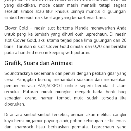
yang diaktifkan, mode dasar masih menarik tetapi segera
setelah simbol atau fitur khusus lainnya muncul di gulungan,
simbol tersebut naik ke stage yang benar-benar baru.
Clover Gold – mesin slot bertema Irlandia menawarkan Anda
untuk pergi ke lembah yang dihuni oleh leprechaun. Di mesin
slot Clover Gold, aksi utama terjadi pada lima gulungan dan 20
baris. Taruhan di slot Clover Gold dimulai dari 0,20 dan berakhir
pada a hundred euro in keeping with putaran.
Grafik, Suara dan Animasi
Soundtracknya sederhana dan penuh dengan petikan gitar yang
ceria. Panggilan burung menambah suasana dan memastikan
pemain merasa
PASJACKPOT online
seperti berada di alam
terbuka. Putaran musik mungkin menjadi tiada henti bagi
sebagian orang, namun tombol mute sudah tersedia jika
diperlukan.
Di antara simbol-simbol tersebut, pemain akan melihat cangkir
kayu berisi bir, jamur payung ajaib, pohon kehidupan celtic emas,
dan shamrock hijau berhiaskan permata. Leprechaun yang