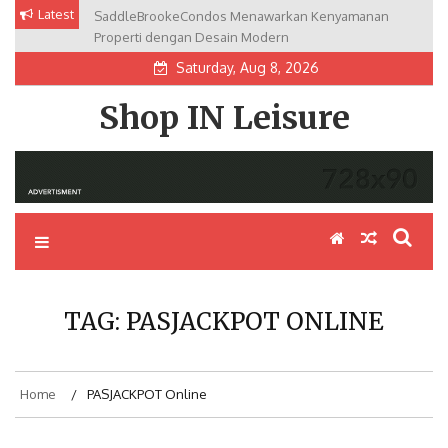
Skip
Latest
SaddleBrookeCondos Menawarkan Kenyamanan
ARESGACOR Menghadirkan Ruang Digital dengan
to
Properti dengan Desain Modern
Konsep Unik
content
Saturday, Aug 8, 2026
Shop IN Leisure
TAG:
PASJACKPOT ONLINE
Home
PASJACKPOT Online