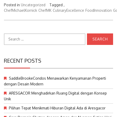
Posted in
Uncategorized
Tagged ,
ChefMichaelKornick
ChefMK
CulinaryExcellence
FoodInnovation
Go
Search
for:
RECENT POSTS
SaddleBrookeCondos Menawarkan Kenyamanan Properti
dengan Desain Modern
ARESGACOR Menghadirkan Ruang Digital dengan Konsep
Unik
Pilihan Tepat Menikmati Hiburan Digital Ada di Aresgacor