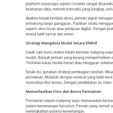
platform terpercaya seperti Ceriabet sangat disaran
keamanan data, metode transaksi yang lengkap, ser
Apabila terjadi kendala akses, pemain dapat mengguna
terhubung tanpa gangguan. Pastikan selalu menggun
seperti situs tiruan atau penipuan digital. Dengan 
terasa lebih lancar dan aman.
Strategi Mengelola Modal Secara Efektif
Salah satu kunci utama dalam bermain mahjong ways
modal. Banyak pemain yang kurang memperhatikan as
Tentukan batas modal harian atau mingguan sebelum 
Selain itu, gunakan strategi pembagian taruhan. Mis
permainan. Mulailah dengan nominal yang lebih kec
munculnya fitur bonus. Dengan pendekatan ini, risiko
Memanfaatkan Fitur dan Bonus Permainan
Permainan seperti mahjong ways menawarkan berbagai f
sistem kemenangan beruntun. Pemain yang cermat ak
meningkatkan potensi kemenangan.