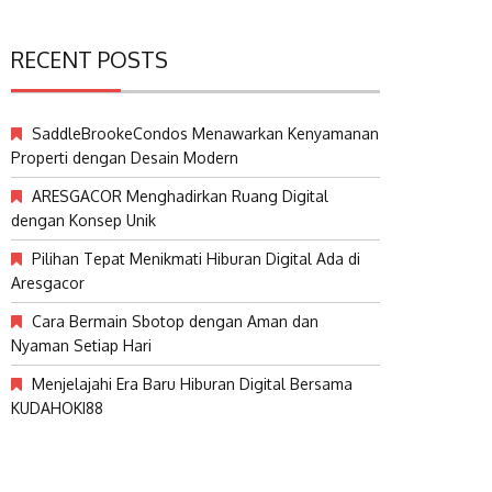
RECENT POSTS
SaddleBrookeCondos Menawarkan Kenyamanan
Properti dengan Desain Modern
ARESGACOR Menghadirkan Ruang Digital
dengan Konsep Unik
Pilihan Tepat Menikmati Hiburan Digital Ada di
Aresgacor
Cara Bermain Sbotop dengan Aman dan
Nyaman Setiap Hari
Menjelajahi Era Baru Hiburan Digital Bersama
KUDAHOKI88