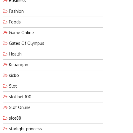
Business
Fashion
Foods
Game Online
Gates Of Olympus
Health
Keuangan
sicbo
Slot
slot bet 100
Slot Online
slot88
starlight princess