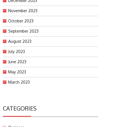
December 2023
November 2023
October 2023
September 2023
August 2023
July 2023
June 2023
May 2023
March 2023
CATEGORIES