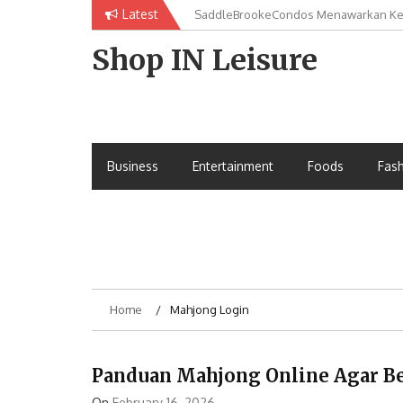
Skip
Latest
SaddleBrookeCondos Menawarkan Ke
ARESGACOR Menghadirkan Ruang Digi
to
Desain Modern
content
Shop IN Leisure
Business
Entertainment
Foods
Fas
Home
Mahjong Login
Panduan Mahjong Online Agar Be
On
February 16, 2026