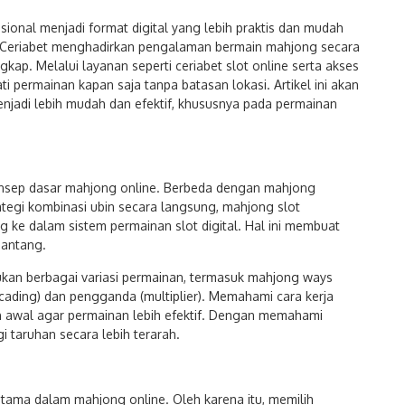
sional menjadi format digital yang lebih praktis dan mudah
 Ceriabet menghadirkan pengalaman bermain mahjong secara
kap. Melalui layanan seperti ceriabet slot online serta akses
ti permainan kapan saja tanpa batasan lokasi. Artikel ini akan
adi lebih mudah dan efektif, khususnya pada permainan
nsep dasar mahjong online. Berbeda dengan mahjong
tegi kombinasi ubin secara langsung, mahjong slot
 ke dalam sistem permainan slot digital. Hal ini membuat
nantang.
ukan berbagai variasi permainan, termasuk mahjong ways
cading) dan pengganda (multiplier). Memahami cara kerja
ah awal agar permainan lebih efektif. Dengan memahami
 taruhan secara lebih terarah.
ama dalam mahjong online. Oleh karena itu, memilih