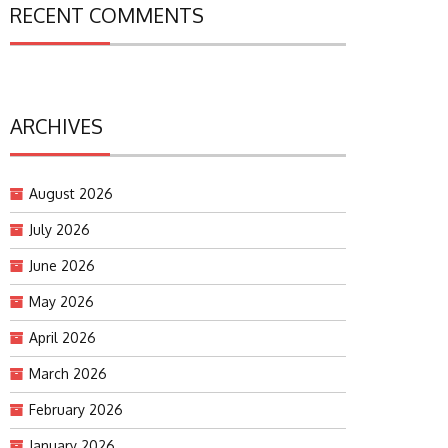
RECENT COMMENTS
ARCHIVES
August 2026
July 2026
June 2026
May 2026
April 2026
March 2026
February 2026
January 2026