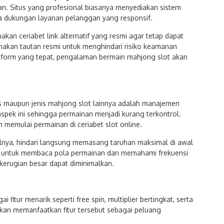
kan. Situs yang profesional biasanya menyediakan sistem
ta dukungan layanan pelanggan yang responsif.
kan ceriabet link alternatif yang resmi agar tetap dapat
akan tautan resmi untuk menghindari risiko keamanan
platform yang tepat, pengalaman bermain mahjong slot akan
 maupun jenis mahjong slot lainnya adalah manajemen
pek ini sehingga permainan menjadi kurang terkontrol.
memulai permainan di ceriabet slot online.
alnya, hindari langsung memasang taruhan maksimal di awal
il untuk membaca pola permainan dan memahami frekuensi
 kerugian besar dapat diminimalkan.
itur menarik seperti free spin, multiplier bertingkat, serta
an memanfaatkan fitur tersebut sebagai peluang