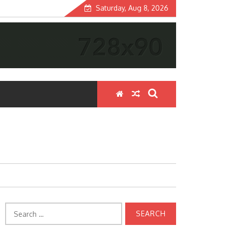
Saturday, Aug 8, 2026
Search
for: