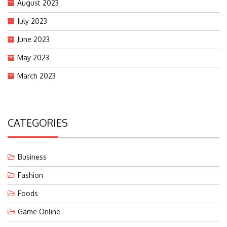
August 2023
July 2023
June 2023
May 2023
March 2023
CATEGORIES
Business
Fashion
Foods
Game Online