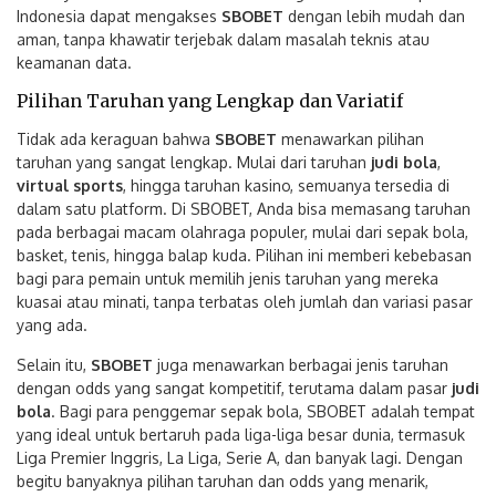
Indonesia dapat mengakses
SBOBET
dengan lebih mudah dan
aman, tanpa khawatir terjebak dalam masalah teknis atau
keamanan data.
Pilihan Taruhan yang Lengkap dan Variatif
Tidak ada keraguan bahwa
SBOBET
menawarkan pilihan
taruhan yang sangat lengkap. Mulai dari taruhan
judi bola
,
virtual sports
, hingga taruhan kasino, semuanya tersedia di
dalam satu platform. Di SBOBET, Anda bisa memasang taruhan
pada berbagai macam olahraga populer, mulai dari sepak bola,
basket, tenis, hingga balap kuda. Pilihan ini memberi kebebasan
bagi para pemain untuk memilih jenis taruhan yang mereka
kuasai atau minati, tanpa terbatas oleh jumlah dan variasi pasar
yang ada.
Selain itu,
SBOBET
juga menawarkan berbagai jenis taruhan
dengan odds yang sangat kompetitif, terutama dalam pasar
judi
bola
. Bagi para penggemar sepak bola, SBOBET adalah tempat
yang ideal untuk bertaruh pada liga-liga besar dunia, termasuk
Liga Premier Inggris, La Liga, Serie A, dan banyak lagi. Dengan
begitu banyaknya pilihan taruhan dan odds yang menarik,