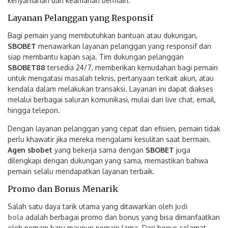
kenyamanan dan keamanan bermain.
Layanan Pelanggan yang Responsif
Bagi pemain yang membutuhkan bantuan atau dukungan,
SBOBET
menawarkan layanan pelanggan yang responsif dan
siap membantu kapan saja. Tim dukungan pelanggan
SBOBET88
tersedia 24/7, memberikan kemudahan bagi pemain
untuk mengatasi masalah teknis, pertanyaan terkait akun, atau
kendala dalam melakukan transaksi. Layanan ini dapat diakses
melalui berbagai saluran komunikasi, mulai dari live chat, email,
hingga telepon.
Dengan layanan pelanggan yang cepat dan efisien, pemain tidak
perlu khawatir jika mereka mengalami kesulitan saat bermain.
Agen sbobet
yang bekerja sama dengan
SBOBET
juga
dilengkapi dengan dukungan yang sama, memastikan bahwa
pemain selalu mendapatkan layanan terbaik.
Promo dan Bonus Menarik
Salah satu daya tarik utama yang ditawarkan oleh
judi
bola
adalah berbagai promo dan bonus yang bisa dimanfaatkan
oleh pemain baru maupun pemain lama. Dari bonus selamat