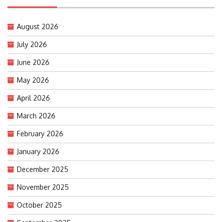
August 2026
July 2026
June 2026
May 2026
April 2026
March 2026
February 2026
January 2026
December 2025
November 2025
October 2025