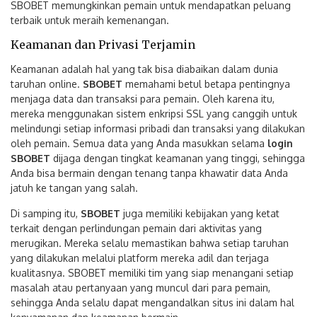
SBOBET memungkinkan pemain untuk mendapatkan peluang
terbaik untuk meraih kemenangan.
Keamanan dan Privasi Terjamin
Keamanan adalah hal yang tak bisa diabaikan dalam dunia
taruhan online.
SBOBET
memahami betul betapa pentingnya
menjaga data dan transaksi para pemain. Oleh karena itu,
mereka menggunakan sistem enkripsi SSL yang canggih untuk
melindungi setiap informasi pribadi dan transaksi yang dilakukan
oleh pemain. Semua data yang Anda masukkan selama
login
SBOBET
dijaga dengan tingkat keamanan yang tinggi, sehingga
Anda bisa bermain dengan tenang tanpa khawatir data Anda
jatuh ke tangan yang salah.
Di samping itu,
SBOBET
juga memiliki kebijakan yang ketat
terkait dengan perlindungan pemain dari aktivitas yang
merugikan. Mereka selalu memastikan bahwa setiap taruhan
yang dilakukan melalui platform mereka adil dan terjaga
kualitasnya. SBOBET memiliki tim yang siap menangani setiap
masalah atau pertanyaan yang muncul dari para pemain,
sehingga Anda selalu dapat mengandalkan situs ini dalam hal