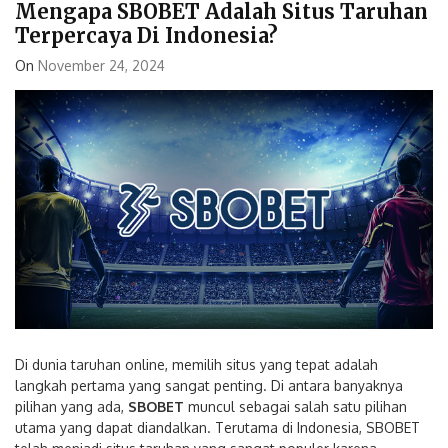
Mengapa SBOBET Adalah Situs Taruhan
Terpercaya Di Indonesia?
On
November 24, 2024
Di dunia taruhan online, memilih situs yang tepat adalah
langkah pertama yang sangat penting. Di antara banyaknya
pilihan yang ada,
SBOBET
muncul sebagai salah satu pilihan
utama yang dapat diandalkan. Terutama di Indonesia, SBOBET