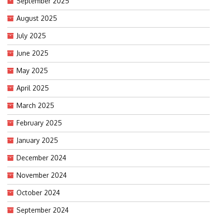
September 2025
August 2025
July 2025
June 2025
May 2025
April 2025
March 2025
February 2025
January 2025
December 2024
November 2024
October 2024
September 2024