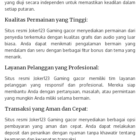
yang diuji secara independen untuk memastikan keadilan dalam
setiap putaran.
Kualitas Permainan yang Tinggi:
Situs resmi Joker123 Gaming gacor menyediakan permainan dari
penyedia terkemuka dengan kualitas grafis dan audio yang luar
biasa. Anda dapat menikmati pengalaman bermain yang
mendalam dan seru dengan berbagai fitur bonus dan tema yang
menarik.
Layanan Pelanggan yang Profesional:
Situs resmi Joker123 Gaming gacor memiliki tim layanan
pelanggan yang responsif dan profesional. Mereka siap
membantu Anda dengan pertanyaan, masalah, atau permintaan
yang mungkin Anda miliki selama bermain.
Transaksi yang Aman dan Cepat:
Situs resmi Joker123 Gaming gacor menyediakan berbagai opsi
pembayaran yang aman dan cepat. Anda dapat melakukan
deposit dan penarikan dengan nyaman tanpa khawatir tentang
keamanan dan kecepatan transaksi.