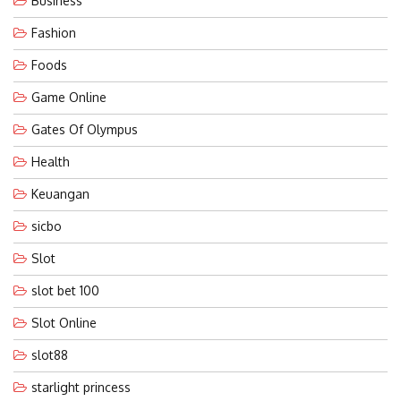
Business
Fashion
Foods
Game Online
Gates Of Olympus
Health
Keuangan
sicbo
Slot
slot bet 100
Slot Online
slot88
starlight princess