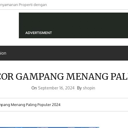
nyamanan Properti dengan
tal dengan Konsep Unik
hion
COR GAMPANG MENANG PAL
On
September 16, 2024
By
shopin
ampang Menang Paling Populer 2024