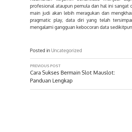
profesional ataupun pemula dan hal ini sangat 
main judi akan lebih meragukan dan mengkhawat
pragmatic play, data diri yang telah tersimp
mengalami gangguan kebocoran data sedikitpun
Posted in
Uncategorized
Post
PREVIOUS POST
navigation
Previous
Cara Sukses Bermain Slot Mauslot:
Post:
Panduan Lengkap