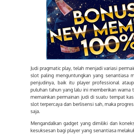
Judi pragmatic play, telah menjadi variasi perma
slot paling menguntungkan yang senantiasa m
penjudinya, baik itu player professional atau
puluhan tahun yang lalu ini memberikan warna te
memainkan permainan judi di suatu tempat kas
slot terpercaya dan berlisensi sah, maka progre
saja.
Mengandalkan gadget yang dimiliki dan konek
kesuksesan bagi player yang senantiasa melakuka