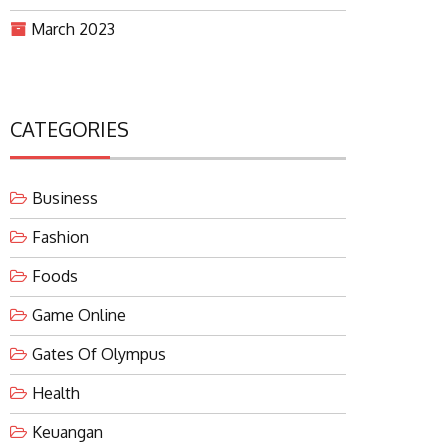
March 2023
CATEGORIES
Business
Fashion
Foods
Game Online
Gates Of Olympus
Health
Keuangan