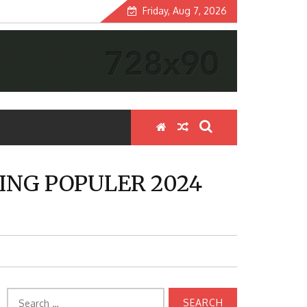
Friday, Aug 7, 2026
ING POPULER 2024
Search