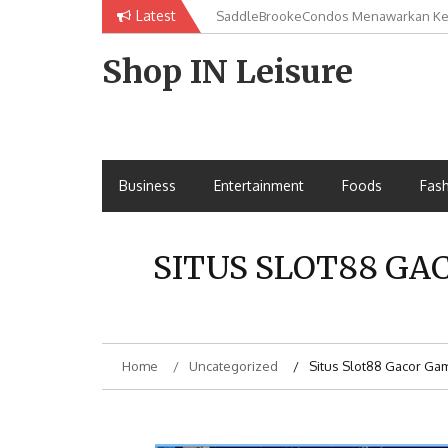
Skip
Latest
SaddleBrookeCondos Menawarkan Ke
ARESGACOR Menghadirkan Ruang Digi
to
Desain Modern
content
Shop IN Leisure
Business
Entertainment
Foods
Fas
SITUS SLOT88 GA
Home
Uncategorized
Situs Slot88 Gacor G