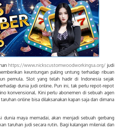
inan
https://www.nickscustomwoodworkingsa.org/
judi
emberikan keuntungan paling untung terhadap ribuan
pun pemula. Slot yang telah hadir di Indonesia sejak
rhadap dunia judi online. Pun ini, tak perlu repot-repot
ino konvensional. Kini perlu abonemen di sebuah agen
s taruhan online bisa dilaksanakan kapan saja dan dimana
si dunia maya memadai, akan menjadi sebuah gerbang
n taruhan judi secara rutin. Bagi kalangan milenial dan