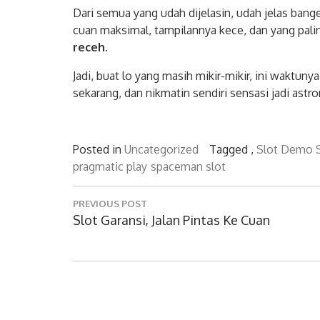
Dari semua yang udah dijelasin, udah jelas ban
cuan maksimal, tampilannya kece, dan yang pal
receh
.
Jadi, buat lo yang masih mikir-mikir, ini waktunya
sekarang, dan nikmatin sendiri sensasi jadi astr
Posted in
Uncategorized
Tagged ,
Slot Demo 
pragmatic play
spaceman slot
Post
PREVIOUS POST
navigation
Previous
Slot Garansi, Jalan Pintas Ke Cuan
Post: