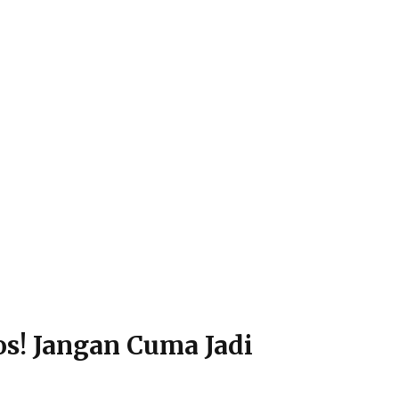
s! Jangan Cuma Jadi