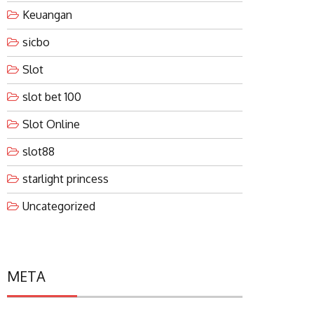
Keuangan
sicbo
Slot
slot bet 100
Slot Online
slot88
starlight princess
Uncategorized
META