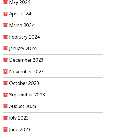
May 2024
April 2024
March 2024
February 2024
January 2024
December 2023
November 2023
October 2023
September 2023
August 2023
July 2023
June 2023