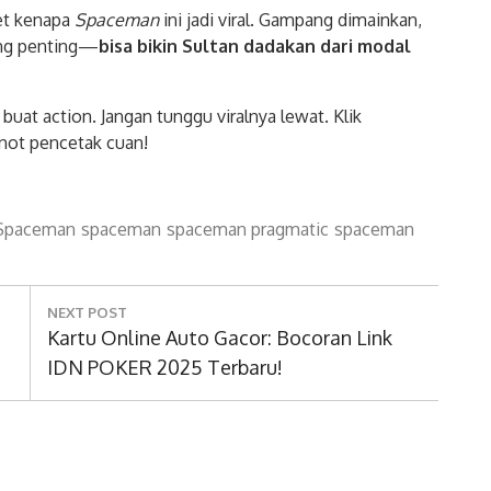
get kenapa
Spaceman
ini jadi viral. Gampang dimainkan,
ing penting—
bisa bikin Sultan dadakan dari modal
 buat action. Jangan tunggu viralnya lewat. Klik
onot pencetak cuan!
Spaceman
spaceman
spaceman pragmatic
spaceman
NEXT POST
Next
Kartu Online Auto Gacor: Bocoran Link
Post:
IDN POKER 2025 Terbaru!