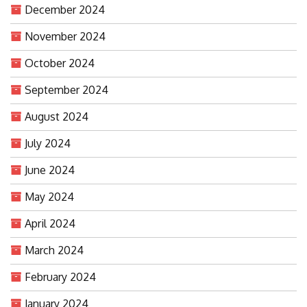
December 2024
November 2024
October 2024
September 2024
August 2024
July 2024
June 2024
May 2024
April 2024
March 2024
February 2024
January 2024