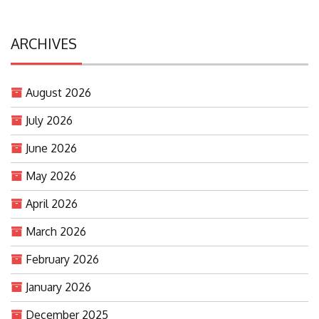
ARCHIVES
August 2026
July 2026
June 2026
May 2026
April 2026
March 2026
February 2026
January 2026
December 2025