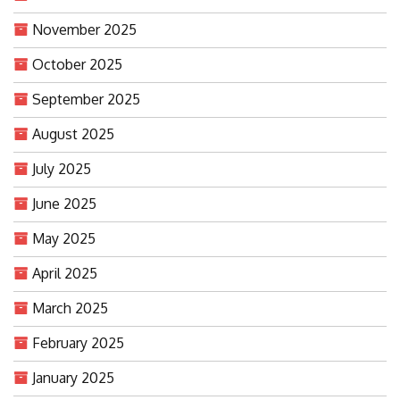
November 2025
October 2025
September 2025
August 2025
July 2025
June 2025
May 2025
April 2025
March 2025
February 2025
January 2025