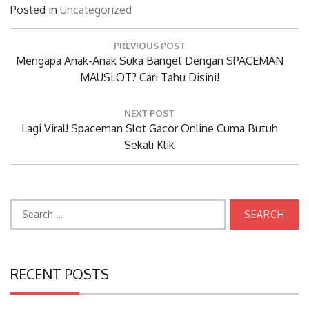
Posted in
Uncategorized
Post
PREVIOUS POST
navigation
Previous
Mengapa Anak-Anak Suka Banget Dengan SPACEMAN
Post:
MAUSLOT? Cari Tahu Disini!
NEXT POST
Next
Lagi Viral! Spaceman Slot Gacor Online Cuma Butuh
Post:
Sekali Klik
Search
for:
RECENT POSTS