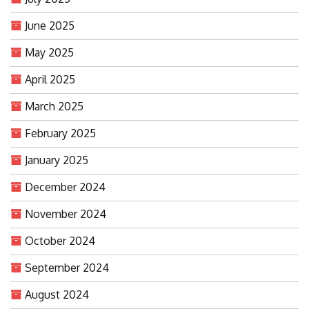
June 2025
May 2025
April 2025
March 2025
February 2025
January 2025
December 2024
November 2024
October 2024
September 2024
August 2024