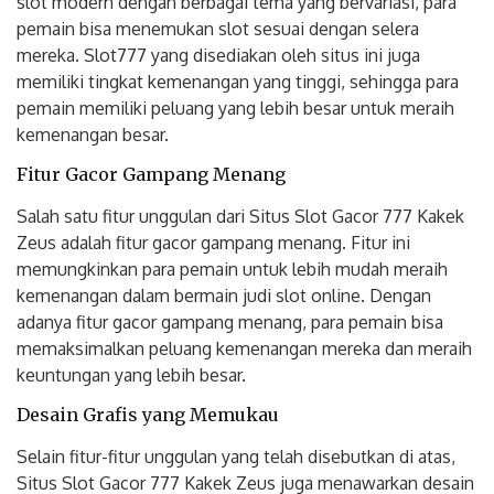
slot modern dengan berbagai tema yang bervariasi, para
pemain bisa menemukan slot sesuai dengan selera
mereka. Slot777 yang disediakan oleh situs ini juga
memiliki tingkat kemenangan yang tinggi, sehingga para
pemain memiliki peluang yang lebih besar untuk meraih
kemenangan besar.
Fitur Gacor Gampang Menang
Salah satu fitur unggulan dari Situs Slot Gacor 777 Kakek
Zeus adalah fitur gacor gampang menang. Fitur ini
memungkinkan para pemain untuk lebih mudah meraih
kemenangan dalam bermain judi slot online. Dengan
adanya fitur gacor gampang menang, para pemain bisa
memaksimalkan peluang kemenangan mereka dan meraih
keuntungan yang lebih besar.
Desain Grafis yang Memukau
Selain fitur-fitur unggulan yang telah disebutkan di atas,
Situs Slot Gacor 777 Kakek Zeus juga menawarkan desain