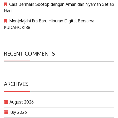
Cara Bermain Sbotop dengan Aman dan Nyaman Setiap
Hari
Menjelajahi Era Baru Hiburan Digital Bersama
KUDAHOKI88
RECENT COMMENTS
ARCHIVES
August 2026
July 2026