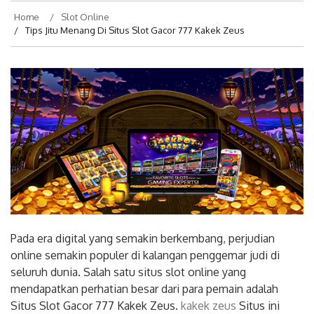
Home
Slot Online
Tips Jitu Menang Di Situs Slot Gacor 777 Kakek Zeus
Pada era digital yang semakin berkembang, perjudian
online semakin populer di kalangan penggemar judi di
seluruh dunia. Salah satu situs slot online yang
mendapatkan perhatian besar dari para pemain adalah
Situs Slot Gacor 777 Kakek Zeus.
kakek zeus
Situs ini