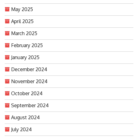
May 2025
April 2025
March 2025
February 2025
January 2025
December 2024
November 2024
October 2024
September 2024
August 2024
July 2024