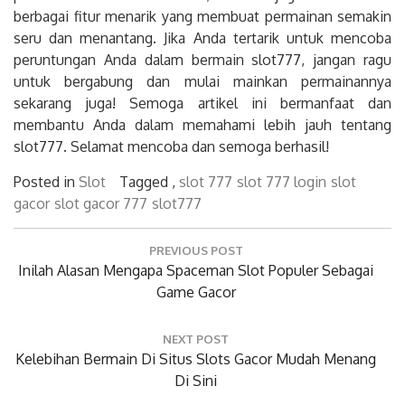
berbagai fitur menarik yang membuat permainan semakin
seru dan menantang. Jika Anda tertarik untuk mencoba
peruntungan Anda dalam bermain slot777, jangan ragu
untuk bergabung dan mulai mainkan permainannya
sekarang juga! Semoga artikel ini bermanfaat dan
membantu Anda dalam memahami lebih jauh tentang
slot777. Selamat mencoba dan semoga berhasil!
Posted in
Slot
Tagged ,
slot 777
slot 777 login
slot
gacor
slot gacor 777
slot777
Post
PREVIOUS POST
navigation
Previous
Inilah Alasan Mengapa Spaceman Slot Populer Sebagai
Post:
Game Gacor
NEXT POST
Next
Kelebihan Bermain Di Situs Slots Gacor Mudah Menang
Post:
Di Sini