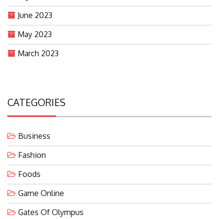
June 2023
May 2023
March 2023
CATEGORIES
Business
Fashion
Foods
Game Online
Gates Of Olympus