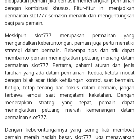
didapatkan pemain jika berhasil memenangkan permainan
dengan kombinasi khusus. Fitur-fitur ini menjadikan
permainan slot777 semakin menarik dan menguntungkan
bagi para pemain.
Meskipun slot777 merupakan permainan yang
mengandalkan keberuntungan, pemain juga perlu memiliki
strategi dalam bermain. Beberapa tips dan trik dapat
membantu pemain meningkatkan peluang menang dalam
permainan slot777. Pertama, pahami aturan dan jenis
taruhan yang ada dalam permainan. Kedua, kelola modal
dengan bijak agar tidak kehilangan kontrol saat bermain.
Ketiga, tetap tenang dan fokus dalam bermain, jangan
terbawa emosi saat mengalami kekalahan. Dengan
menerapkan strategi yang tepat, pemain dapat
meningkatkan peluang meraih kemenangan dalam
permainan slot777.
Dengan keberuntungannya yang sering kali membuat
pemain meraih hadiah besar, slot777 juga menawarkan