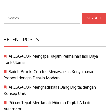
Search
for:
RECENT POSTS
ARESGACOR Mengapa Ragam Permainan Jadi Daya
Tarik Utama
SaddleBrookeCondos Menawarkan Kenyamanan
Properti dengan Desain Modern
ARESGACOR Menghadirkan Ruang Digital dengan
Konsep Unik
Pilihan Tepat Menikmati Hiburan Digital Ada di
Aresgacor