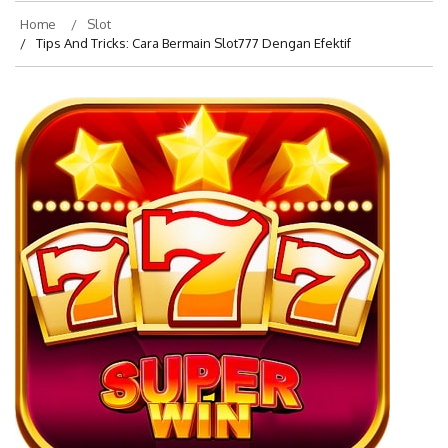
Home
Slot
Tips And Tricks: Cara Bermain Slot777 Dengan Efektif