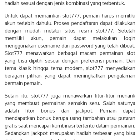
hadiah sesuai dengan jenis kombinasi yang terbentuk.
Untuk dapat memainkan slot777, pemain harus memiliki
akun terlebih dahulu. Proses pendaftaran dapat dilakukan
dengan mudah melalui situs resmi slot777. Setelah
memiliki akun, pemain dapat melakukan login
menggunakan username dan password yang telah dibuat.
Slot777 menawarkan berbagai macam permainan slot
yang bisa dipilih sesuai dengan preferensi pemain. Dari
tema klasik hingga tema modern, slot777 menyediakan
beragam pilihan yang dapat meningkatkan pengalaman
bermain pemain.
Selain itu, slot777 juga menawarkan fitur-fitur menarik
yang membuat permainan semakin seru. Salah satunya
adalah fitur bonus dan jackpot. Pemain dapat
mendapatkan bonus berupa uang tambahan atau putaran
gratis saat mencapai kombinasi tertentu dalam permainan.
Sedangkan jackpot merupakan hadiah terbesar yang bisa