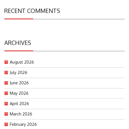
RECENT COMMENTS
ARCHIVES
August 2026
July 2026
June 2026
May 2026
April 2026
March 2026
February 2026