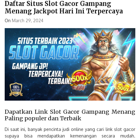
Daftar Situs Slot Gacor Gampang
Menang Jackpot Hari Ini Terpercaya
On
March 29, 2024
Dapatkan Link Slot Gacor Gampang Menang
Paling populer dan Terbaik
Di saat ini, banyak pencinta judi online yang cari link slot gacor
supaya bisa mendapatkan kemenangan secara mudah.