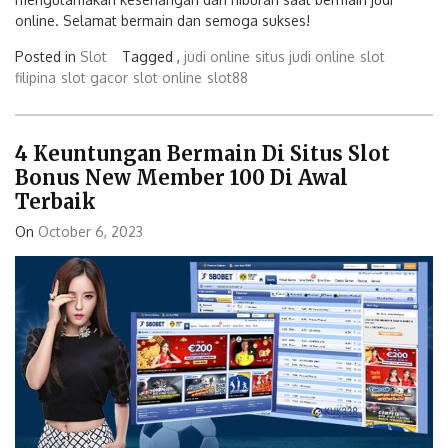
online. Selamat bermain dan semoga sukses!
Posted in
Slot
Tagged ,
judi online
situs judi online
slot
filipina
slot gacor
slot online
slot88
4 Keuntungan Bermain Di Situs Slot
Bonus New Member 100 Di Awal
Terbaik
On
October 6, 2023