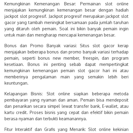
Kemungkinan Kemenangan Besar: Permainan slot online
menjajakan kemungkinan kemenangan besar dengan hadiah
jackpot slot progresif. Jackpot progresif merupakan jackpot slot
gacor yang tambah meningkat bersamaan pada jumlah taruhan
yang ditaruh oleh pemain. Soal ini bikin banyak pemain ingin
untuk main dan mengharap mencapai kemenangan besar.
Bonus dan Promo Banyak variasi: Situs slot gacor kerap
menjajakan beberapa bonus dan promo banyak variasi terhadap
pemain, seperti bonus new member, freespin, dan program
kesetiaan. Bonus ini penting sebab dapat mempertingkat
kemungkinan kemenangan pemain slot gacor hari ini atau
memberinya pengalaman main yang semakin lebih beri
keuntungan.
Kelapangan Bisnis: Slot online siapkan beberapa metoda
pembayaran yang nyaman dan aman. Pemain bisa mendeposit
dan penarikan secara simpel lewat transfer bank, E-wallet, atau
kartu credit. Proses bisnis yang cepat dan efektif bikin pemain
berasa nyaman dan terbukti keamanannya.
Fitur Interaktif dan Grafis yang Menarik: Slot online kekinian