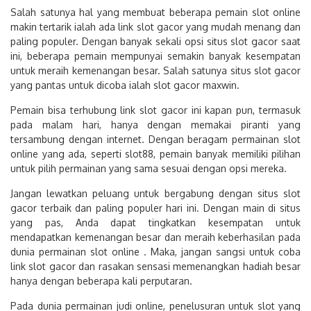
Salah satunya hal yang membuat beberapa pemain slot online
makin tertarik ialah ada link slot gacor yang mudah menang dan
paling populer. Dengan banyak sekali opsi situs slot gacor saat
ini, beberapa pemain mempunyai semakin banyak kesempatan
untuk meraih kemenangan besar. Salah satunya situs slot gacor
yang pantas untuk dicoba ialah slot gacor maxwin.
Pemain bisa terhubung link slot gacor ini kapan pun, termasuk
pada malam hari, hanya dengan memakai piranti yang
tersambung dengan internet. Dengan beragam permainan slot
online yang ada, seperti slot88, pemain banyak memiliki pilihan
untuk pilih permainan yang sama sesuai dengan opsi mereka.
Jangan lewatkan peluang untuk bergabung dengan situs slot
gacor terbaik dan paling populer hari ini. Dengan main di situs
yang pas, Anda dapat tingkatkan kesempatan untuk
mendapatkan kemenangan besar dan meraih keberhasilan pada
dunia permainan slot online . Maka, jangan sangsi untuk coba
link slot gacor dan rasakan sensasi memenangkan hadiah besar
hanya dengan beberapa kali perputaran.
Pada dunia permainan judi online, penelusuran untuk slot yang