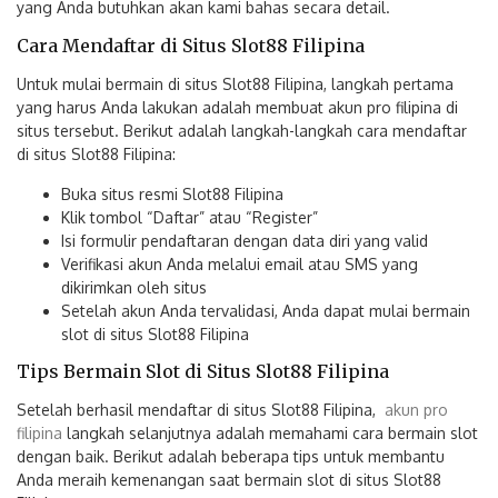
yang Anda butuhkan akan kami bahas secara detail.
Cara Mendaftar di Situs Slot88 Filipina
Untuk mulai bermain di situs Slot88 Filipina, langkah pertama
yang harus Anda lakukan adalah membuat akun pro filipina di
situs tersebut. Berikut adalah langkah-langkah cara mendaftar
di situs Slot88 Filipina:
Buka situs resmi Slot88 Filipina
Klik tombol “Daftar” atau “Register”
Isi formulir pendaftaran dengan data diri yang valid
Verifikasi akun Anda melalui email atau SMS yang
dikirimkan oleh situs
Setelah akun Anda tervalidasi, Anda dapat mulai bermain
slot di situs Slot88 Filipina
Tips Bermain Slot di Situs Slot88 Filipina
Setelah berhasil mendaftar di situs Slot88 Filipina,
akun pro
filipina
langkah selanjutnya adalah memahami cara bermain slot
dengan baik. Berikut adalah beberapa tips untuk membantu
Anda meraih kemenangan saat bermain slot di situs Slot88