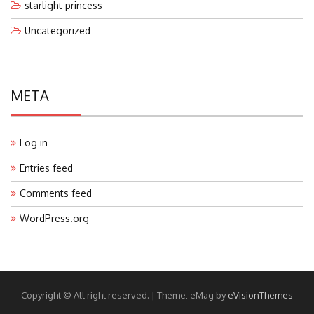
starlight princess
Uncategorized
META
Log in
Entries feed
Comments feed
WordPress.org
Copyright © All right reserved.
|
Theme: eMag by
eVisionThemes