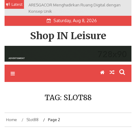
Skip
Latest
ARESGACOR Menghadirkan Ruang Digital dengan
to
Konsep Unik
content
Saturday, Aug 8, 2026
Shop IN Leisure
TAG:
SLOT88
Home
Slot88
Page 2