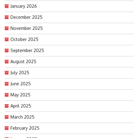
January 2026
December 2025
November 2025
October 2025
September 2025
August 2025
July 2025
June 2025
May 2025
April 2025
March 2025
February 2025