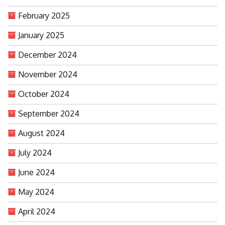
February 2025
January 2025
December 2024
November 2024
October 2024
September 2024
August 2024
July 2024
June 2024
May 2024
April 2024