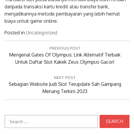
daripada transaksi kartu kredit atau transfer bank,
menjadikannya metode pembayaran yang lebih hemat
biaya untuk game online.
Posted in
Uncategorized
Post
PREVIOUS POST
navigation
Previous
Mengenal Gates Of Olympus: Link Alternatif Terbaik
Post:
Untuk Daftar Slot Kakek Zeus Olympus Gacor!
NEXT POST
Next
Sebagian Website Judi Slot Terupdate Sah Gampang
Post:
Menang Terkini 2023
Search
for: