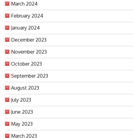
March 2024
February 2024
January 2024
December 2023
November 2023
October 2023
September 2023
August 2023
July 2023
June 2023
May 2023
March 2023