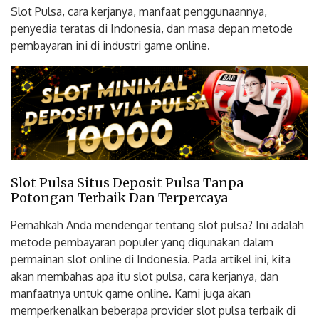
Slot Pulsa, cara kerjanya, manfaat penggunaannya,
penyedia teratas di Indonesia, dan masa depan metode
pembayaran ini di industri game online.
Slot Pulsa Situs Deposit Pulsa Tanpa
Potongan Terbaik Dan Terpercaya
Pernahkah Anda mendengar tentang slot pulsa? Ini adalah
metode pembayaran populer yang digunakan dalam
permainan slot online di Indonesia. Pada artikel ini, kita
akan membahas apa itu slot pulsa, cara kerjanya, dan
manfaatnya untuk game online. Kami juga akan
memperkenalkan beberapa provider slot pulsa terbaik di