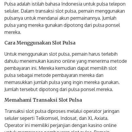
Pulsa adalah istilah bahasa Indonesia untuk pulsa telepon
seluler. Dalam transaksi slot pulsa, pemain menggunakan
pulsanya untuk mendanai akun permainannya. Jumlah
pulsa yang mereka gunakan dipotong dari pulsa ponsel
mereka.
Cara Menggunakan Slot Pulsa
Untuk menggunakan slot pulsa, pemain harus terlebih
dahulu menemukan kasino online yang menerima metode
pembayaran ini. Mereka kemudian dapat memilih slot
pulsa sebagai metode pembayaran mereka dan
memasukkan jumlah pulsa yang ingin mereka gunakan.
Jumlah tersebut dipotong dari pulsa ponsel mereka.
Memahami Transaksi Slot Pulsa
Transaksi slot pulsa diproses melalui operator jaringan
seluler seperti Telkomsel, Indosat, dan XL Axiata.
Operator ini memiliki perjanjian dengan kasino online