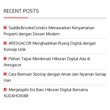
RECENT POSTS
SaddleBrookeCondos Menawarkan Kenyamanan
Properti dengan Desain Modern
ARESGACOR Menghadirkan Ruang Digital dengan
Konsep Unik
Pilihan Tepat Menikmati Hiburan Digital Ada di
Aresgacor
Cara Bermain Sbotop dengan Aman dan Nyaman Setiap
Hari
Menjelajahi Era Baru Hiburan Digital Bersama
KUDAHOKI88