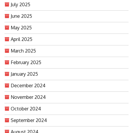
July 2025
June 2025
May 2025
April 2025
March 2025
February 2025
January 2025
December 2024
November 2024
October 2024
September 2024
August 2024