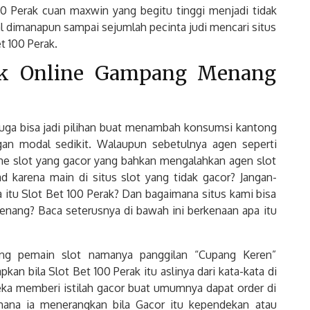
 Perak cuan maxwin yang begitu tinggi menjadi tidak
al dimanapun sampai sejumlah pecinta judi mencari situs
et 100 Perak.
rak Online Gampang Menang
juga bisa jadi pilihan buat menambah konsumsi kantong
an modal sedikit. Walaupun sebetulnya agen seperti
me slot yang gacor yang bahkan mengalahkan agen slot
 karena main di situs slot yang tidak gacor? Jangan-
tu Slot Bet 100 Perak? Dan bagaimana situs kami bisa
menang? Baca seterusnya di bawah ini berkenaan apa itu
ng pemain slot namanya panggilan “Cupang Keren”
n bila Slot Bet 100 Perak itu aslinya dari kata-kata di
ka memberi istilah gacor buat umumnya dapat order di
mana ia menerangkan bila Gacor itu kependekan atau