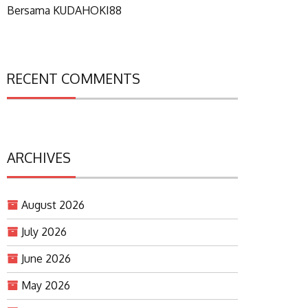
Bersama KUDAHOKI88
RECENT COMMENTS
ARCHIVES
August 2026
July 2026
June 2026
May 2026