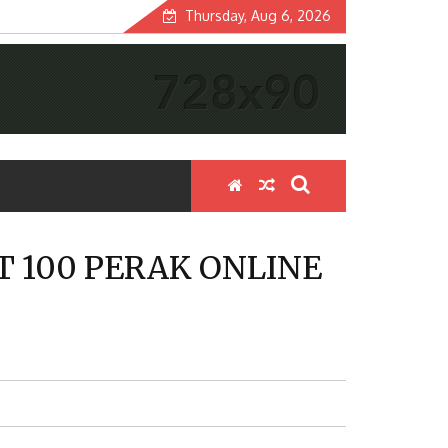
Thursday, Aug 6, 2026
 100 PERAK ONLINE