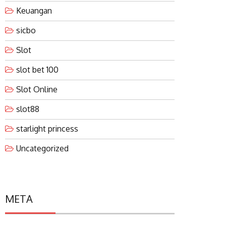
Keuangan
sicbo
Slot
slot bet 100
Slot Online
slot88
starlight princess
Uncategorized
META