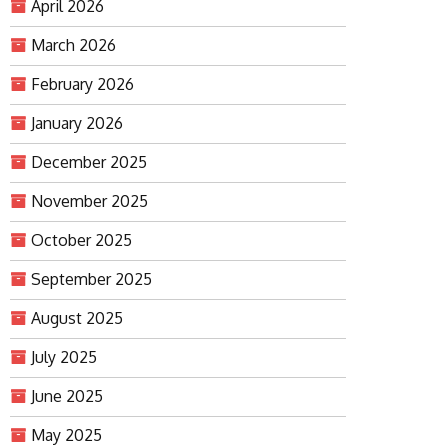
April 2026
March 2026
February 2026
January 2026
December 2025
November 2025
October 2025
September 2025
August 2025
July 2025
June 2025
May 2025