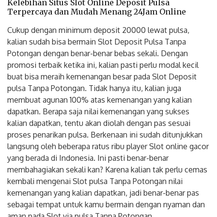
Kelebihan Situs Slot Online Deposit Pulsa
Terpercaya dan Mudah Menang 24Jam Online
Cukup dengan minimum deposit 20000 lewat pulsa,
kalian sudah bisa bermain Slot Deposit Pulsa Tanpa
Potongan dengan benar-benar bebas sekali. Dengan
promosi terbaik ketika ini, kalian pasti perlu modal kecil
buat bisa meraih kemenangan besar pada Slot Deposit
pulsa Tanpa Potongan. Tidak hanya itu, kalian juga
membuat agunan 100% atas kemenangan yang kalian
dapatkan. Berapa saja nilai kemenangan yang sukses
kalian dapatkan, tentu akan diolah dengan pas sesuai
proses penarikan pulsa. Berkenaan ini sudah ditunjukkan
langsung oleh beberapa ratus ribu player Slot online gacor
yang berada di Indonesia. Ini pasti benar-benar
membahagiakan sekali kan? Karena kalian tak perlu cemas
kembali mengenai Slot pulsa Tanpa Potongan nilai
kemenangan yang kalian dapatkan, jadi benar-benar pas
sebagai tempat untuk kamu bermain dengan nyaman dan
aman pada Slot via pulsa Tanpa Potongan.