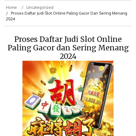
Home
Uncategorized
Proses Daftar Judi Slot Online Paling Gacor Dan Sering Menang
2024
Proses Daftar Judi Slot Online
Paling Gacor dan Sering Menang
2024