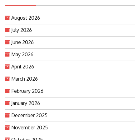
August 2026
July 2026
June 2026
May 2026
April 2026
March 2026
February 2026
January 2026
December 2025
November 2025
October 2025