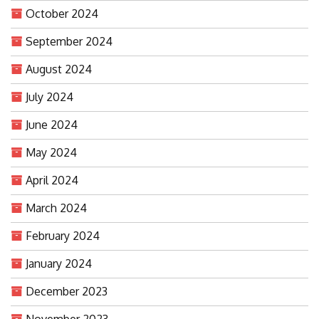
October 2024
September 2024
August 2024
July 2024
June 2024
May 2024
April 2024
March 2024
February 2024
January 2024
December 2023
November 2023