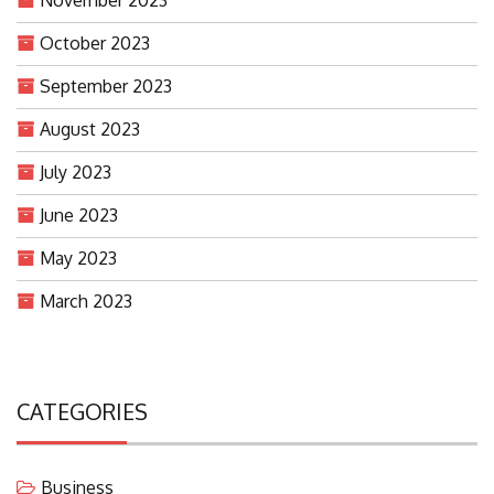
October 2023
September 2023
August 2023
July 2023
June 2023
May 2023
March 2023
CATEGORIES
Business