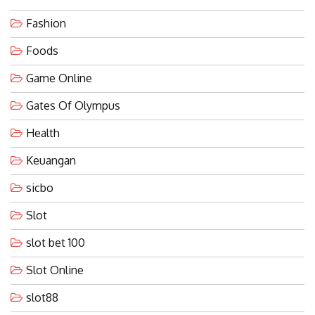
Fashion
Foods
Game Online
Gates Of Olympus
Health
Keuangan
sicbo
Slot
slot bet 100
Slot Online
slot88