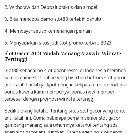
2. Withdraw dan Deposit praktis dan simpel
3. Bisa mencoba demo slot88 terlebih dahulu
4. Membayar setiap kemenangan pemain
5. Menyediakan situs judi slot promo terbaru 2023.
Slot Gacor 2023 Mudah Menang Maxwin Winrate
Tertinggi
Slot88 sebagai bo slot gacor resmi di Indonesia memberi
semua game slot online yang bisa beri bettors slot gacor
anti kalah hadiah jackpot dengan kelipatan fenomenal dan
bonus karena kami mempunyai bonus new member
terbesar dengan promosi winrate tertinggi.
Sedikit orang ketahui tentang situs slot gacor yang tentu
anti kalah ini. Cuma beberapa pemain senior slot gacor
gampang menang saja umumnya ketahui tentang ada
agen slot gacor anti rungkat. Karena agen bo slot gacor