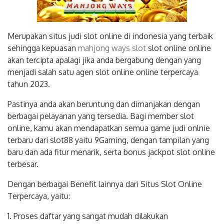
Merupakan situs judi slot online di indonesia yang terbaik
sehingga kepuasan
mahjong ways slot
slot online online
akan tercipta apalagi jika anda bergabung dengan yang
menjadi salah satu agen slot online online terpercaya
tahun 2023.
Pastinya anda akan beruntung dan dimanjakan dengan
berbagai pelayanan yang tersedia. Bagi member slot
online, kamu akan mendapatkan semua game judi onlnie
terbaru dari slot88 yaitu 9Gaming, dengan tampilan yang
baru dan ada fitur menarik, serta bonus jackpot slot online
terbesar.
Dengan berbagai Benefit lainnya dari Situs Slot Online
Terpercaya, yaitu:
1. Proses daftar yang sangat mudah dilakukan