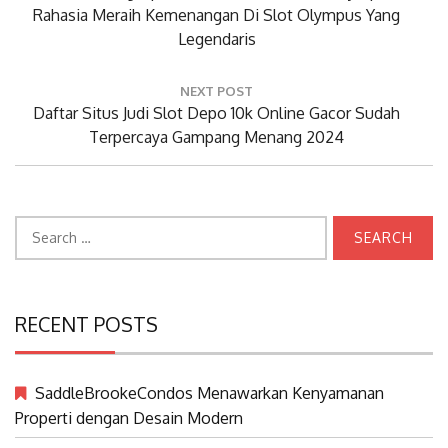
Post:
Rahasia Meraih Kemenangan Di Slot Olympus Yang
Legendaris
NEXT POST
Next
Daftar Situs Judi Slot Depo 10k Online Gacor Sudah
Post:
Terpercaya Gampang Menang 2024
Search
for:
RECENT POSTS
SaddleBrookeCondos Menawarkan Kenyamanan
Properti dengan Desain Modern