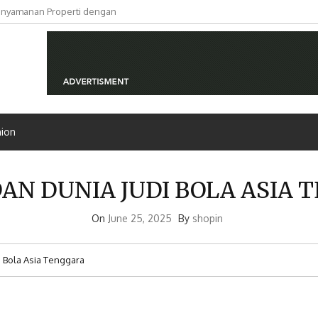
nyamanan Properti dengan
tal dengan Konsep Unik
hion
AN DUNIA JUDI BOLA ASIA
On
June 25, 2025
By
shopin
 Bola Asia Tenggara