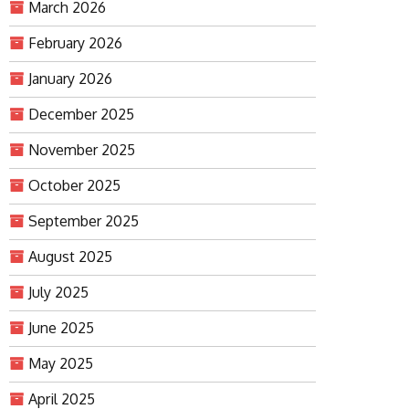
March 2026
February 2026
January 2026
December 2025
November 2025
October 2025
September 2025
August 2025
July 2025
June 2025
May 2025
April 2025