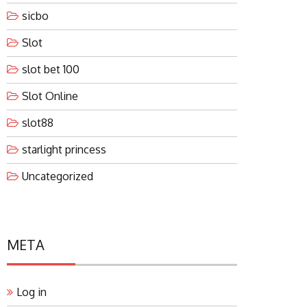
sicbo
Slot
slot bet 100
Slot Online
slot88
starlight princess
Uncategorized
META
Log in