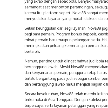
yang akrab dengan sepak bola. Banyak masyara
semangat saat menonton pertandingan, sekaligu
karena itu, platform seperti Nova88 sangat m
menyediakan layanan yang mudah diakses dan us
Selain keunggulan dari segi layanan, Nova88 ju
bagi para pemain. Program bonus deposit, cashb
minat pemain baru maupun pelanggan setia. Hal 
meningkatkan peluang kemenangan pemain kar
bertaruh.
Namun, penting untuk diingat bahwa judi bola te
bertanggung jawab. Meski Nova88 menyediakan 
dan kenyamanan pemain, pengguna tetap harus m
terlalu bergantung pada judi sebagai sumber pe
dan bertanggung jawab harus menjadi bagian dar
Secara keseluruhan, Nova88 telah membuktikan di
terkemuka di Asia Tenggara. Dengan koleksi pe
terpercaya, serta layanan pelanggan yang res