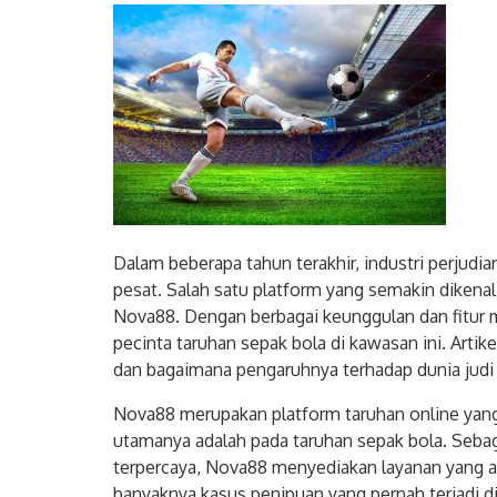
Dalam beberapa tahun terakhir, industri perjud
pesat. Salah satu platform yang semakin dikenal
Nova88. Dengan berbagai keunggulan dan fitur 
pecinta taruhan sepak bola di kawasan ini. Art
dan bagaimana pengaruhnya terhadap dunia judi 
Nova88 merupakan platform taruhan online yan
utamanya adalah pada taruhan sepak bola. Sebagai
terpercaya, Nova88 menyediakan layanan yang a
banyaknya kasus penipuan yang pernah terjadi di