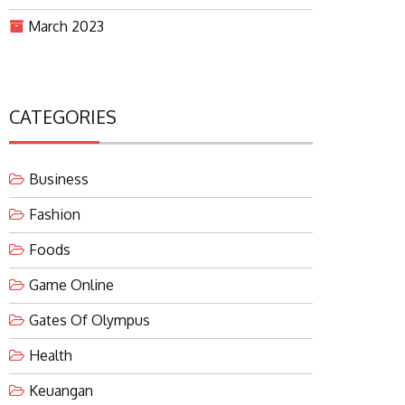
March 2023
CATEGORIES
Business
Fashion
Foods
Game Online
Gates Of Olympus
Health
Keuangan