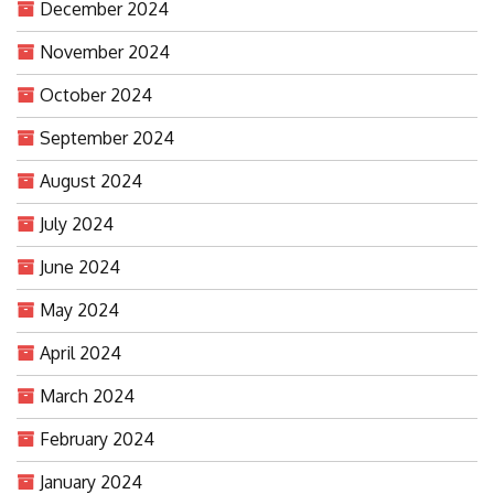
December 2024
November 2024
October 2024
September 2024
August 2024
July 2024
June 2024
May 2024
April 2024
March 2024
February 2024
January 2024