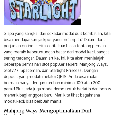
Siapa yang sangka, dari sekadar modal duit kembalian, kita
bisa mendapatkan jackpot yang melimpah? Dalam dunia
perjudian online, cerita-cerita luar biasa tentang pemain
yang meraih keberuntungan besar dari modal kecil sangat
sering terdengar. Dalam artikel ini, kita akan menjelajahi
beberapa permainan slot populer seperti Mahjong Ways,
Slot777, Spaceman, dan Starlight Princess. Dengan
deposit yang mudah melalui QRIS, Anda bisa mulai
bermain hanya dengan taruhan minimal 100 atau 200
perak! Plus, ada juga mode demo untuk berlatih dan bonus
menarik bagi anggota baru. Mari kita lihat bagaimana
modal kecil bisa berbuah manis!
Mahjong Ways: Mengoptimalkan Duit