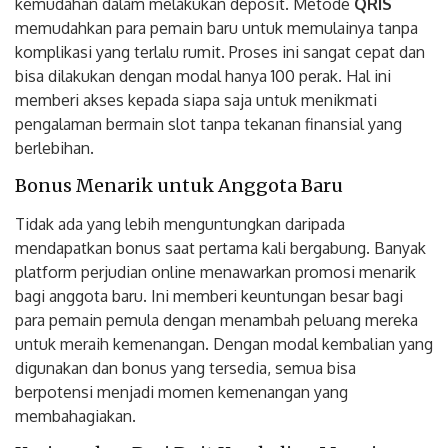
kemudahan dalam melakukan deposit. Metode
QRIS
memudahkan para pemain baru untuk memulainya tanpa
komplikasi yang terlalu rumit. Proses ini sangat cepat dan
bisa dilakukan dengan modal hanya 100 perak. Hal ini
memberi akses kepada siapa saja untuk menikmati
pengalaman bermain slot tanpa tekanan finansial yang
berlebihan.
Bonus Menarik untuk Anggota Baru
Tidak ada yang lebih menguntungkan daripada
mendapatkan bonus saat pertama kali bergabung. Banyak
platform perjudian online menawarkan promosi menarik
bagi anggota baru. Ini memberi keuntungan besar bagi
para pemain pemula dengan menambah peluang mereka
untuk meraih kemenangan. Dengan modal kembalian yang
digunakan dan bonus yang tersedia, semua bisa
berpotensi menjadi momen kemenangan yang
membahagiakan.