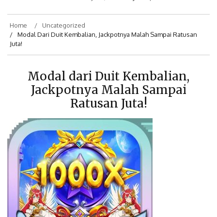
Home
Uncategorized
Modal Dari Duit Kembalian, Jackpotnya Malah Sampai Ratusan
Juta!
Modal dari Duit Kembalian,
Jackpotnya Malah Sampai
Ratusan Juta!