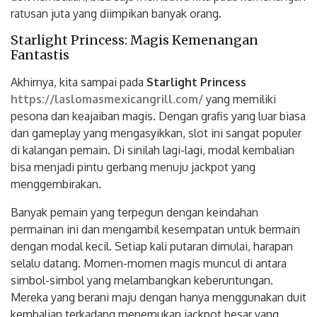
ratusan juta yang diimpikan banyak orang.
Starlight Princess: Magis Kemenangan
Fantastis
Akhirnya, kita sampai pada
Starlight Princess
https://laslomasmexicangrill.com/
yang memiliki
pesona dan keajaiban magis. Dengan grafis yang luar biasa
dan gameplay yang mengasyikkan, slot ini sangat populer
di kalangan pemain. Di sinilah lagi-lagi, modal kembalian
bisa menjadi pintu gerbang menuju jackpot yang
menggembirakan.
Banyak pemain yang terpegun dengan keindahan
permainan ini dan mengambil kesempatan untuk bermain
dengan modal kecil. Setiap kali putaran dimulai, harapan
selalu datang. Momen-momen magis muncul di antara
simbol-simbol yang melambangkan keberuntungan.
Mereka yang berani maju dengan hanya menggunakan duit
kembalian terkadang menemukan jackpot besar yang