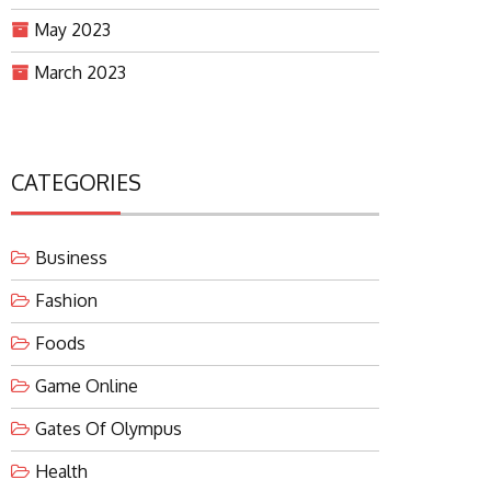
May 2023
March 2023
CATEGORIES
Business
Fashion
Foods
Game Online
Gates Of Olympus
Health