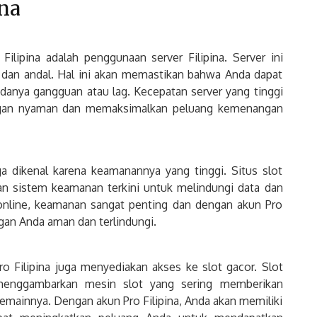
ina
Filipina adalah penggunaan server Filipina. Server ini
 dan andal. Hal ini akan memastikan bahwa Anda dapat
adanya gangguan atau lag. Kecepatan server yang tinggi
gan nyaman dan memaksimalkan peluang kemenangan
uga dikenal karena keamanannya yang tinggi. Situs slot
an sistem keamanan terkini untuk melindungi data dan
 online, keamanan sangat penting dan dengan akun Pro
ngan Anda aman dan terlindungi.
o Filipina juga menyediakan akses ke slot gacor. Slot
 menggambarkan mesin slot yang sering memberikan
mainnya. Dengan akun Pro Filipina, Anda akan memiliki