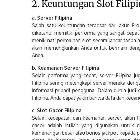
2. Keuntungan Slot Filip
a. Server Filipina
Salah satu keuntungan terbesar dari akun Pro 
diketahui memiliki performa yang sangat cepat
menikmati permainan slot secara lancar tanpa 
akan memungkinkan Anda untuk bermain den
Anda.
b. Keamanan Server Filipina
Selain performa yang cepat, server Filipina j
Filipina sering melengkapi server mereka deng
informasi pribadi pengguna. Dalam dunia judi
Filipina, Anda dapat yakin bahwa data dan keua
c. Slot Gacor Filipina
Selain kecepatan dan keamanan server, akun Pr
gacor adalah istilah yang digunakan untuk
kemenangan besar atau bonus jackpot kepada pe