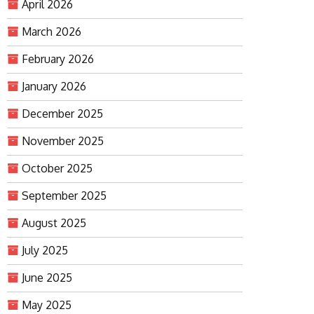
April 2026
March 2026
February 2026
January 2026
December 2025
November 2025
October 2025
September 2025
August 2025
July 2025
June 2025
May 2025