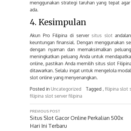
menggunakan strategi taruhan yang tepat ag
ada.
4. Kesimpulan
Akun Pro Filipina di server
situs slot
andalan
keuntungan finansial. Dengan menggunakan ser
dengan nyaman dan memaksimalkan peluang 
meningkatkan peluang Anda untuk mendapatkan
online, pastikan Anda memilih situs slot Filip
ditawarkan. Selalu ingat untuk mengelola moda
slot online yang menyenangkan.
Posted in
Uncategorized
Tagged ,
filipina slot
filipina
slot server filipina
Post
PREVIOUS POST
navigation
Previous
Situs Slot Gacor Online Perkalian 500x
Post:
Hari Ini Terbaru