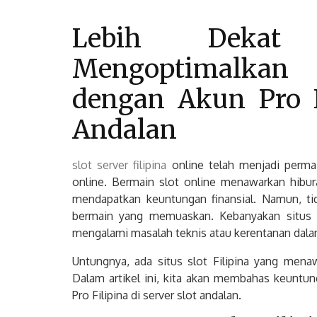
Lebih Dekat 
Mengoptimalka
dengan Akun Pro Fi
Andalan
slot server filipina
online telah menjadi perma
online. Bermain slot online menawarkan hibu
mendapatkan keuntungan finansial. Namun, t
bermain yang memuaskan. Kebanyakan situs 
mengalami masalah teknis atau kerentanan dal
Untungnya, ada situs slot Filipina yang men
Dalam artikel ini, kita akan membahas keunt
Pro Filipina di server slot andalan.