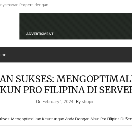
nyamanan Properti dengan
tal dengan Konsep Unik
hion
GAN SUKSES: MENGOPTIM
UN PRO FILIPINA DI SERV
On
February 1, 2024
By
shopin
kses: Mengoptimalkan Keuntungan Anda Dengan Akun Pro Filipina Di Ser