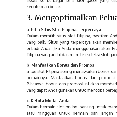
akses ke berbagai jenis slot gacor yang d
keuntungan besar.
3. Mengoptimalkan Pel
a. Pilih Situs Slot Filipina Terpercaya
Dalam memilih situs slot Filipina, pastikan An
yang baik. Situs yang terpercaya akan memb
pribadi Anda. Jika Anda menggunakan akun Pro 
Filipina yang andal dan memiliki koleksi slot gac
b. Manfaatkan Bonus dan Promosi
Situs slot Filipina sering menawarkan bonus da
pemainnya. Manfaatkan bonus dan promosi 
Biasanya, bonus dan promosi ini akan memberi
yang dapat Anda gunakan untuk mencoba berbaga
c. Kelola Modal Anda
Dalam bermain slot online, penting untuk meng
atau mingguan untuk bermain dan jangan me