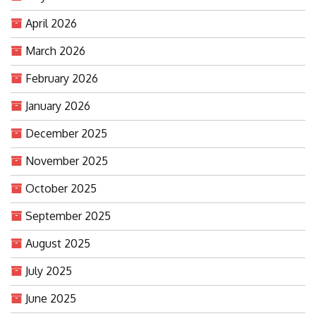
April 2026
March 2026
February 2026
January 2026
December 2025
November 2025
October 2025
September 2025
August 2025
July 2025
June 2025