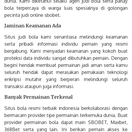
dunia. Kami diketahui selaku agen judi bola serta parlay
bola terpercaya di warga luas spesialnya di golongan
pecinta judi online sbobet.
Jaminan Keamanan Ada
Situs judi bola kami senantiasa melindungi keamanan
serta pribadi informasi individu pemain yang resmi
bergabung. Kami menyadari keamanan yang kokoh buat
proteksi data individu sangat dibutuhkan pemain. Dengan
begini hendak membuat permainan jadi aman serta kamu
seluruh hendak dapat merasakan pemakaian teknologi
enkripsi mutahir yang berperan melindungi seluruh
transaksi ataupun juga informasi.
Banyak Permainan Terkenal
Situs bola resmi terbaik indonesia berkolaborasi dengan
bermacam provider tipe permainan terkemuka dunia. Buat
provider permainan bola dapat main SBOBET, Maxbet,
368Bet serta yang lain. Ini berikan pemain akses ke