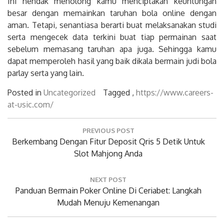
Ini hendak menolong kamu menciptakan keuntungan
besar dengan memainkan taruhan bola online dengan
aman. Tetapi, senantiasa berarti buat melaksanakan studi
serta mengecek data terkini buat tiap permainan saat
sebelum memasang taruhan apa juga. Sehingga kamu
dapat memperoleh hasil yang baik dikala bermain judi bola
parlay serta yang lain.
Posted in
Uncategorized
Tagged ,
https://www.careers-
at-usic.com/
Post
PREVIOUS POST
navigation
Previous
Berkembang Dengan Fitur Deposit Qris 5 Detik Untuk
Post:
Slot Mahjong Anda
NEXT POST
Next
Panduan Bermain Poker Online Di Ceriabet: Langkah
Post:
Mudah Menuju Kemenangan