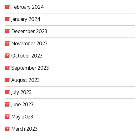
February 2024
January 2024
December 2023
November 2023
October 2023
September 2023
August 2023
July 2023
June 2023
May 2023
March 2023