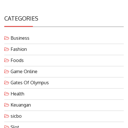
CATEGORIES
Business
Fashion
Foods
Game Online
Gates Of Olympus
Health
Keuangan
sicbo
Slot