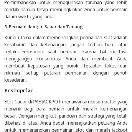
Pertimbangkan untuk menggunakan taruhan yang lebih
rendah namun tetap memungkinkan Anda untuk bermain
dalam waktu yang lama.
5. Bermain dengan Sabar dan Tenang
Kunci utama dalam memenangkan permainan slot adalah
kesabaran dan ketenangan. Jangan terburu-buru atau
terlalu emosional saat bermain, karena hal ini bisa
mengganggu konsentrasi Anda dan membuat Anda
membuat keputusan yang buruk. Tetaplah fokus dan
nikmati setiap putaran permainan dengan penuh
kesadaran.
Kesimpulan
Slot Gacor di PASJACKPOT menawarkan kesempatan yang
menarik bagi para pemain untuk meraih kemenangan
besar. Dengan mengikuti panduan dan strategi yang telah
dibahas di atas, Anda dapat meningkatkan peluang Anda
untuk memenangkan permainan slot dan meraih jackpot