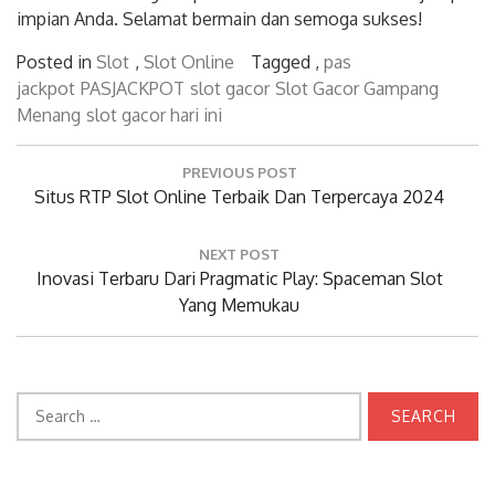
impian Anda. Selamat bermain dan semoga sukses!
Posted in
Slot
,
Slot Online
Tagged ,
pas
jackpot
PASJACKPOT
slot gacor
Slot Gacor Gampang
Menang
slot gacor hari ini
Post
PREVIOUS POST
navigation
Previous
Situs RTP Slot Online Terbaik Dan Terpercaya 2024
Post:
NEXT POST
Next
Inovasi Terbaru Dari Pragmatic Play: Spaceman Slot
Post:
Yang Memukau
Search
for: