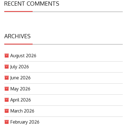
RECENT COMMENTS
ARCHIVES
August 2026
July 2026
June 2026
May 2026
April 2026
March 2026
February 2026