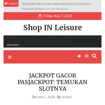
Skip
Latest
SaddleBrookeCondos Menawarkan Kenyamanan
ARESGACOR Menghadirkan Ruang Digital dengan
to
Properti dengan Desain Modern
Konsep Unik
content
Friday, Aug 7, 2026
Shop IN Leisure
JACKPOT GACOR
PASJACKPOT: TEMUKAN
SLOTNYA
On
June 1, 2024
By
shopin