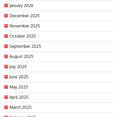
January 2026
December 2025
November 2025
October 2025
September 2025
August 2025
July 2025
June 2025
May 2025
April 2025
March 2025