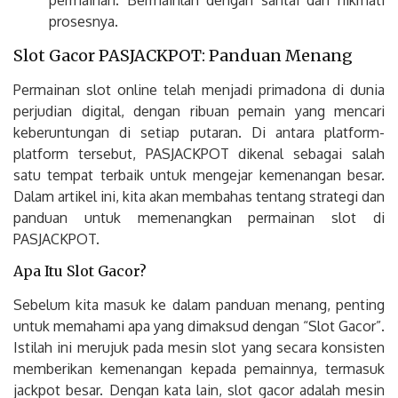
prosesnya.
Slot Gacor PASJACKPOT: Panduan Menang
Permainan slot online telah menjadi primadona di dunia
perjudian digital, dengan ribuan pemain yang mencari
keberuntungan di setiap putaran. Di antara platform-
platform tersebut, PASJACKPOT dikenal sebagai salah
satu tempat terbaik untuk mengejar kemenangan besar.
Dalam artikel ini, kita akan membahas tentang strategi dan
panduan untuk memenangkan permainan slot di
PASJACKPOT.
Apa Itu Slot Gacor?
Sebelum kita masuk ke dalam panduan menang, penting
untuk memahami apa yang dimaksud dengan “Slot Gacor”.
Istilah ini merujuk pada mesin slot yang secara konsisten
memberikan kemenangan kepada pemainnya, termasuk
jackpot besar. Dengan kata lain, slot gacor adalah mesin