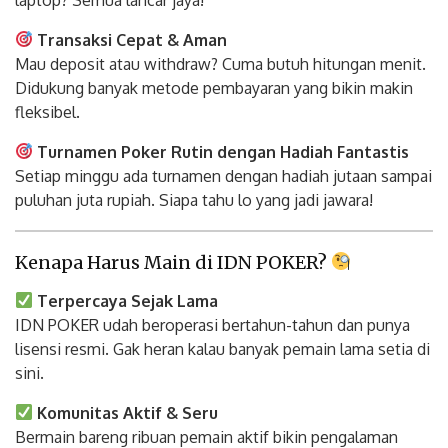
Transaksi Cepat & Aman
Mau deposit atau withdraw? Cuma butuh hitungan menit.
Didukung banyak metode pembayaran yang bikin makin
fleksibel.
Turnamen Poker Rutin dengan Hadiah Fantastis
Setiap minggu ada turnamen dengan hadiah jutaan sampai
puluhan juta rupiah. Siapa tahu lo yang jadi jawara!
Kenapa Harus Main di IDN POKER?
Terpercaya Sejak Lama
IDN POKER udah beroperasi bertahun-tahun dan punya
lisensi resmi. Gak heran kalau banyak pemain lama setia di
sini.
Komunitas Aktif & Seru
Bermain bareng ribuan pemain aktif bikin pengalaman