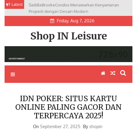
Skip
Latest
SaddleBrookeCondos Menawarkan Kenyamanan
ARESGACOR Menghadirkan Ruang Digital dengan
to
Properti dengan Desain Modern
Konsep Unik
content
Friday, Aug 7, 2026
Shop IN Leisure
IDN POKER: SITUS KARTU
ONLINE PALING GACOR DAN
TERPERCAYA 2025!
On
September 27, 2025
By
shopin