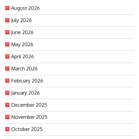
August 2026
July 2026
June 2026
May 2026
April 2026
March 2026
February 2026
January 2026
December 2025
November 2025
October 2025