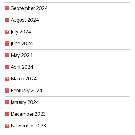
September 2024
August 2024
July 2024
June 2024
May 2024
April 2024
March 2024
February 2024
January 2024
December 2023
November 2023