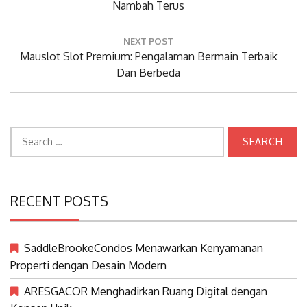
Post:
Nambah Terus
NEXT POST
Next
Mauslot Slot Premium: Pengalaman Bermain Terbaik
Post:
Dan Berbeda
Search
for:
RECENT POSTS
SaddleBrookeCondos Menawarkan Kenyamanan
Properti dengan Desain Modern
ARESGACOR Menghadirkan Ruang Digital dengan