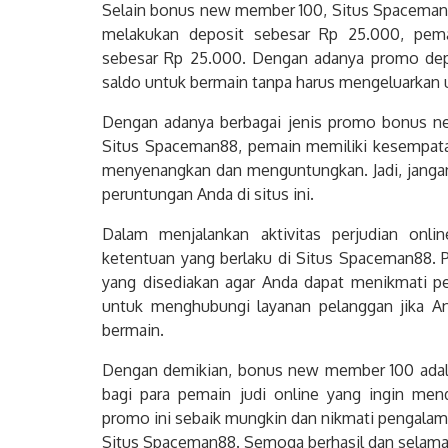
Selain bonus new member 100, Situs Spacema
melakukan deposit sebesar Rp 25.000, pem
sebesar Rp 25.000. Dengan adanya promo de
saldo untuk bermain tanpa harus mengeluarkan
Dengan adanya berbagai jenis promo bonus n
Situs Spaceman88, pemain memiliki kesempat
menyenangkan dan menguntungkan. Jadi, jang
peruntungan Anda di situs ini.
Dalam menjalankan aktivitas perjudian onli
ketentuan yang berlaku di Situs Spaceman88. 
yang disediakan agar Anda dapat menikmati p
untuk menghubungi layanan pelanggan jika An
bermain.
Dengan demikian, bonus new member 100 adala
bagi para pemain judi online yang ingin me
promo ini sebaik mungkin dan nikmati pengalam
Situs Spaceman88. Semoga berhasil dan selama