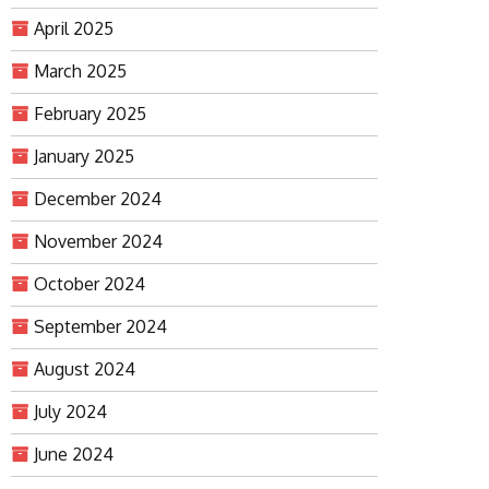
April 2025
March 2025
February 2025
January 2025
December 2024
November 2024
October 2024
September 2024
August 2024
July 2024
June 2024