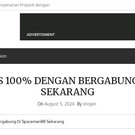
nyamanan Properti dengan
tal dengan Konsep Unik
hion
S 100% DENGAN BERGABUNG
SEKARANG
On
August 5, 2024
By
shopin
ergabung Di Spaceman88 Sekarang