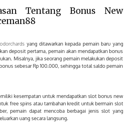
elasan Tentang Bonus New
aceman88
odorchards
yang ditawarkan kepada pemain baru yang
kukan deposit pertama, pemain akan mendapatkan bonus
kukan. Misalnya, jika seorang pemain melakukan deposit
onus sebesar Rp 100.000, sehingga total saldo pemain
miliki kesempatan untuk mendapatkan slot bonus new
tuk free spins atau tambahan kredit untuk bermain slot
er, pemain dapat mencoba berbagai jenis slot yang
eluarkan uang secara langsung.