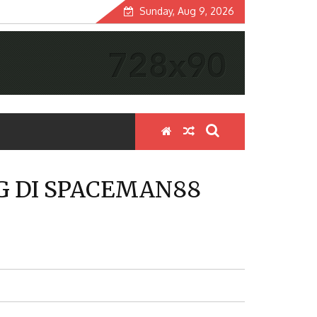
Sunday, Aug 9, 2026
 DI SPACEMAN88