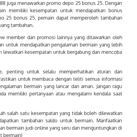
n88 juga menawarkan promo depo 25 bonus 25. Dengan
ain memiliki kesempatan untuk mendapatkan bonus
po 25 bonus 25, pemain dapat memperoleh tambahan
 uang tambahan.
ew member dan promosi lainnya yang ditawarkan oleh
an untuk mendapatkan pengalaman bermain yang lebih
an lewatkan kesempatan untuk bergabung dan mencoba
ne, penting untuk selalu memperhatikan aturan dan
Pastikan untuk membaca dengan teliti semua informasi
engalaman bermain yang lancar dan aman. Jangan ragu
da memiliki pertanyaan atau mengalami kendala saat
h salah satu kesempatan yang tidak boleh dilewatkan
ndapatkan tambahan saldo untuk bermain. Manfaatkan
an bermain judi online yang seru dan menguntungkan di
t bermain!