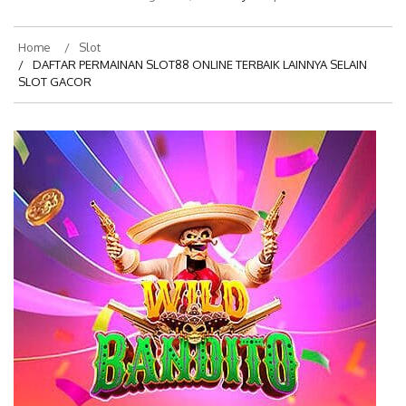
Home
Slot
DAFTAR PERMAINAN SLOT88 ONLINE TERBAIK LAINNYA SELAIN
SLOT GACOR