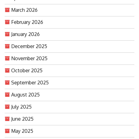
March 2026
February 2026
January 2026
December 2025
November 2025
October 2025
September 2025
August 2025
July 2025
June 2025
May 2025