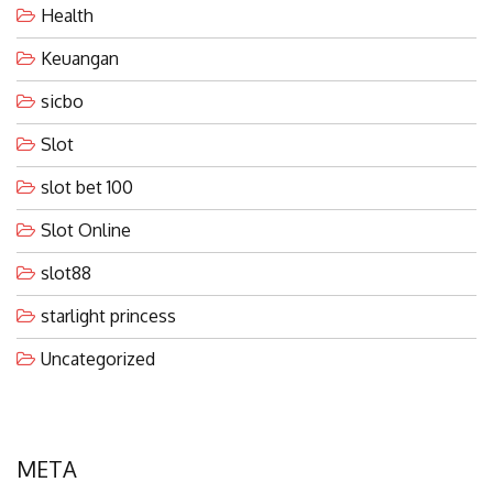
Health
Keuangan
sicbo
Slot
slot bet 100
Slot Online
slot88
starlight princess
Uncategorized
META