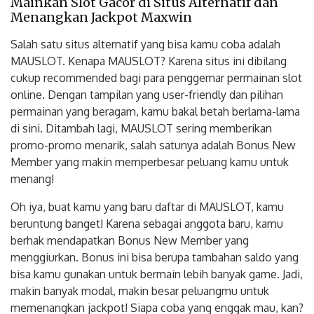
Mainkan Slot Gacor di Situs Alternatif dan
Menangkan Jackpot Maxwin
Salah satu situs alternatif yang bisa kamu coba adalah
MAUSLOT. Kenapa MAUSLOT? Karena situs ini dibilang
cukup recommended bagi para penggemar permainan slot
online. Dengan tampilan yang user-friendly dan pilihan
permainan yang beragam, kamu bakal betah berlama-lama
di sini. Ditambah lagi, MAUSLOT sering memberikan
promo-promo menarik, salah satunya adalah Bonus New
Member yang makin memperbesar peluang kamu untuk
menang!
Oh iya, buat kamu yang baru daftar di MAUSLOT, kamu
beruntung banget! Karena sebagai anggota baru, kamu
berhak mendapatkan Bonus New Member yang
menggiurkan. Bonus ini bisa berupa tambahan saldo yang
bisa kamu gunakan untuk bermain lebih banyak game. Jadi,
makin banyak modal, makin besar peluangmu untuk
memenangkan jackpot! Siapa coba yang enggak mau, kan?