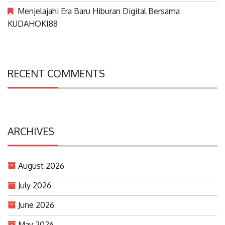
Menjelajahi Era Baru Hiburan Digital Bersama
KUDAHOKI88
RECENT COMMENTS
ARCHIVES
August 2026
July 2026
June 2026
May 2026