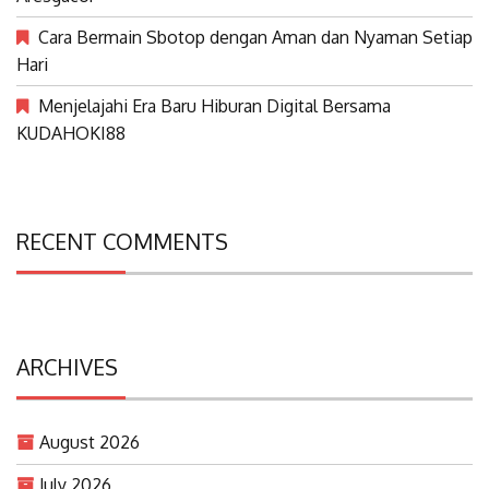
Cara Bermain Sbotop dengan Aman dan Nyaman Setiap
Hari
Menjelajahi Era Baru Hiburan Digital Bersama
KUDAHOKI88
RECENT COMMENTS
ARCHIVES
August 2026
July 2026