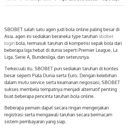
SBOBET salah satu agen judi bola online paling besar di
Asia. agen ini sediakan beraneka type taruhan
sbobet
login
bola, termasuk taruhan di kompetisi sepak bola dari
beberapa liga hebat di dunia seperti Premier League, La
Liga, Serie A, Bundesliga, dan seterusnya.
Terkecuali itu, SBOBET pun sediakan taruhan di kontes
besar seperti Piala Dunia serta Euro. Dengan kelebihan
dalam mutu service serta keamanan negosiasi, SBOBET
sukses membela tempatnya menjadi alternatif penting
buat beberapa pencinta taruhan bola online.
Beberapa pemain dapat secara ringan mengerjakan
registrasi serta mengawali taruhan secara bermacam
sistem pembayaran yang siap.