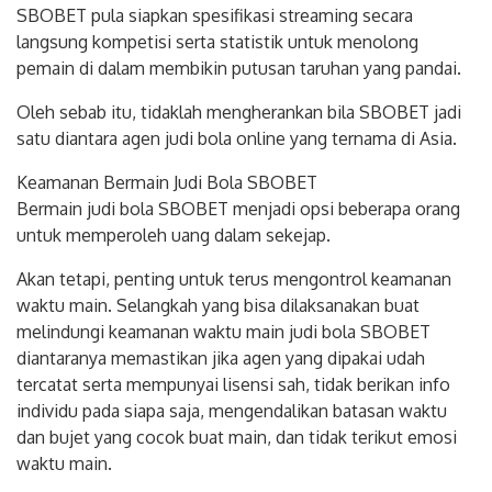
SBOBET pula siapkan spesifikasi streaming secara
langsung kompetisi serta statistik untuk menolong
pemain di dalam membikin putusan taruhan yang pandai.
Oleh sebab itu, tidaklah mengherankan bila SBOBET jadi
satu diantara agen judi bola online yang ternama di Asia.
Keamanan Bermain Judi Bola SBOBET
Bermain judi bola SBOBET menjadi opsi beberapa orang
untuk memperoleh uang dalam sekejap.
Akan tetapi, penting untuk terus mengontrol keamanan
waktu main. Selangkah yang bisa dilaksanakan buat
melindungi keamanan waktu main judi bola SBOBET
diantaranya memastikan jika agen yang dipakai udah
tercatat serta mempunyai lisensi sah, tidak berikan info
individu pada siapa saja, mengendalikan batasan waktu
dan bujet yang cocok buat main, dan tidak terikut emosi
waktu main.