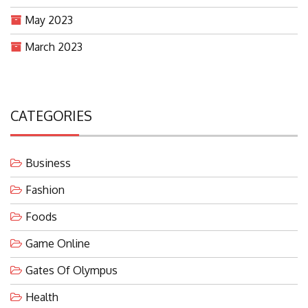
May 2023
March 2023
CATEGORIES
Business
Fashion
Foods
Game Online
Gates Of Olympus
Health