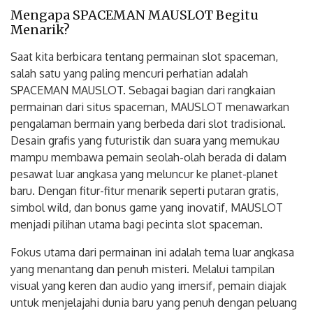
Mengapa SPACEMAN MAUSLOT Begitu
Menarik?
Saat kita berbicara tentang permainan slot spaceman,
salah satu yang paling mencuri perhatian adalah
SPACEMAN MAUSLOT. Sebagai bagian dari rangkaian
permainan dari situs spaceman, MAUSLOT menawarkan
pengalaman bermain yang berbeda dari slot tradisional.
Desain grafis yang futuristik dan suara yang memukau
mampu membawa pemain seolah-olah berada di dalam
pesawat luar angkasa yang meluncur ke planet-planet
baru. Dengan fitur-fitur menarik seperti putaran gratis,
simbol wild, dan bonus game yang inovatif, MAUSLOT
menjadi pilihan utama bagi pecinta slot spaceman.
Fokus utama dari permainan ini adalah tema luar angkasa
yang menantang dan penuh misteri. Melalui tampilan
visual yang keren dan audio yang imersif, pemain diajak
untuk menjelajahi dunia baru yang penuh dengan peluang