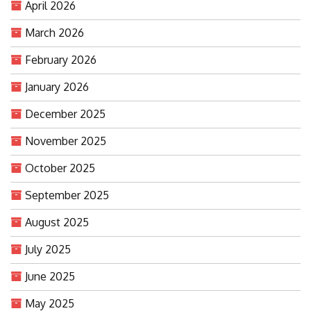
April 2026
March 2026
February 2026
January 2026
December 2025
November 2025
October 2025
September 2025
August 2025
July 2025
June 2025
May 2025