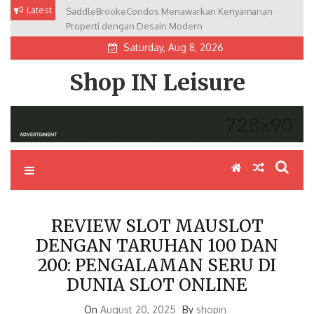
Skip
Latest
SaddleBrookeCondos Menawarkan Kenyamanan
ARESGACOR Menghadirkan Ruang Digital dengan
to
Properti dengan Desain Modern
Konsep Unik
content
Saturday, Aug 8, 2026
Shop IN Leisure
REVIEW SLOT MAUSLOT
DENGAN TARUHAN 100 DAN
200: PENGALAMAN SERU DI
DUNIA SLOT ONLINE
On
August 20, 2025
By
shopin