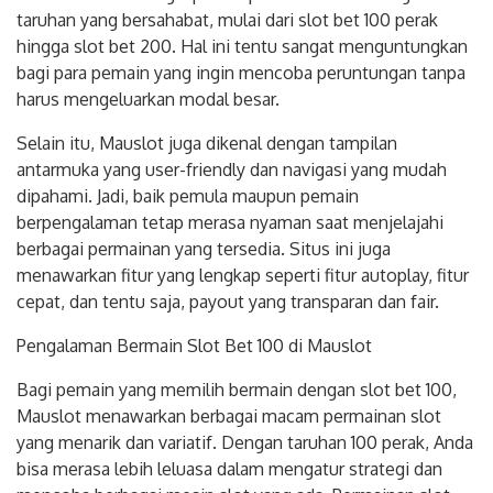
taruhan yang bersahabat, mulai dari slot bet 100 perak
hingga slot bet 200. Hal ini tentu sangat menguntungkan
bagi para pemain yang ingin mencoba peruntungan tanpa
harus mengeluarkan modal besar.
Selain itu, Mauslot juga dikenal dengan tampilan
antarmuka yang user-friendly dan navigasi yang mudah
dipahami. Jadi, baik pemula maupun pemain
berpengalaman tetap merasa nyaman saat menjelajahi
berbagai permainan yang tersedia. Situs ini juga
menawarkan fitur yang lengkap seperti fitur autoplay, fitur
cepat, dan tentu saja, payout yang transparan dan fair.
Pengalaman Bermain Slot Bet 100 di Mauslot
Bagi pemain yang memilih bermain dengan slot bet 100,
Mauslot menawarkan berbagai macam permainan slot
yang menarik dan variatif. Dengan taruhan 100 perak, Anda
bisa merasa lebih leluasa dalam mengatur strategi dan