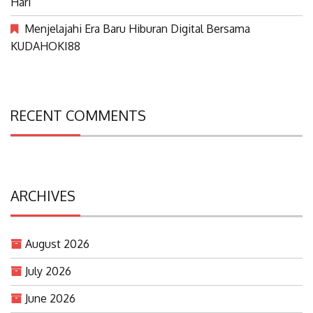
Hari
Menjelajahi Era Baru Hiburan Digital Bersama
KUDAHOKI88
RECENT COMMENTS
ARCHIVES
August 2026
July 2026
June 2026