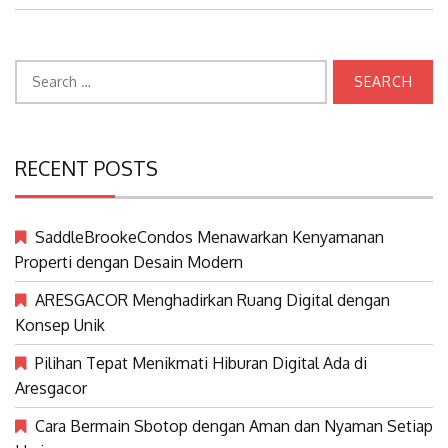
Search
for:
RECENT POSTS
SaddleBrookeCondos Menawarkan Kenyamanan
Properti dengan Desain Modern
ARESGACOR Menghadirkan Ruang Digital dengan
Konsep Unik
Pilihan Tepat Menikmati Hiburan Digital Ada di
Aresgacor
Cara Bermain Sbotop dengan Aman dan Nyaman Setiap