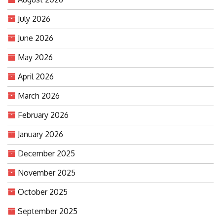
July 2026
June 2026
May 2026
April 2026
March 2026
February 2026
January 2026
December 2025
November 2025
October 2025
September 2025