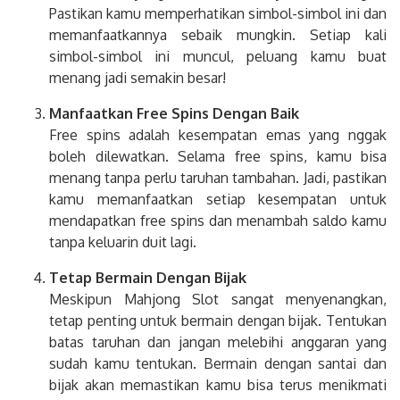
Pastikan kamu memperhatikan simbol-simbol ini dan
memanfaatkannya sebaik mungkin. Setiap kali
simbol-simbol ini muncul, peluang kamu buat
menang jadi semakin besar!
Manfaatkan Free Spins Dengan Baik
Free spins adalah kesempatan emas yang nggak
boleh dilewatkan. Selama free spins, kamu bisa
menang tanpa perlu taruhan tambahan. Jadi, pastikan
kamu memanfaatkan setiap kesempatan untuk
mendapatkan free spins dan menambah saldo kamu
tanpa keluarin duit lagi.
Tetap Bermain Dengan Bijak
Meskipun Mahjong Slot sangat menyenangkan,
tetap penting untuk bermain dengan bijak. Tentukan
batas taruhan dan jangan melebihi anggaran yang
sudah kamu tentukan. Bermain dengan santai dan
bijak akan memastikan kamu bisa terus menikmati