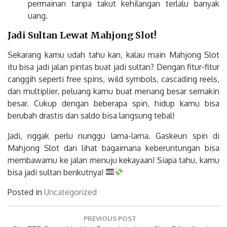
permainan tanpa takut kehilangan terlalu banyak
uang.
Jadi Sultan Lewat Mahjong Slot!
Sekarang kamu udah tahu kan, kalau main Mahjong Slot
itu bisa jadi jalan pintas buat jadi sultan? Dengan fitur-fitur
canggih seperti free spins, wild symbols, cascading reels,
dan multiplier, peluang kamu buat menang besar semakin
besar. Cukup dengan beberapa spin, hidup kamu bisa
berubah drastis dan saldo bisa langsung tebal!
Jadi, nggak perlu nunggu lama-lama. Gaskeun spin di
Mahjong Slot dan lihat bagaimana keberuntungan bisa
membawamu ke jalan menuju kekayaan! Siapa tahu, kamu
bisa jadi sultan berikutnya!
Posted in
Uncategorized
Post
PREVIOUS POST
navigation